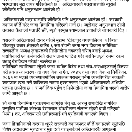
भ्रष्टाचार मुद्दा दायर गरिसकेको छ । अख्तियारको पत्राचारपछि ब्यूरोले
कीर्तेतर्फ पनि अनुसन्धान थालेको हो ।
‘अख्तियारको पत्राचारपछि कीर्तेतर्फ पनि अनुसन्धान थालेका हौं। सरकारी
कागज कीर्ते गरेर जग्गा हिनामिना गरिएको भन्ने छ। ब्यूरोबाट अनुसन्धान टोली
तत्काल कैलाली पठाउँदै छौं’, ब्यूरो प्रमुख श्यामलाल ज्ञवालीले जानकारी दिए ।
यसअघि अख्तियारले दायर गरेको मुद्दामा ‘टीकापुर नगरपालिका–१ स्थित
टीकापुर बजार क्षेत्रको करिब ६ सय रोपनी जग्गा नगर विकास समितिका
तत्कालीन अध्यक्ष लगायतको मिलोमतोमा नक्कली रसिद बनाई अध्यक्ष,
पदाधिकारी एवं कर्मचारीको संलग्नतामा प्लटिङ गरेर बदनियतपूर्ण रुपमा रकम
उठाइ बेचविखन गरेको’ उल्लेख छ ।
समितिको स्वामित्वमा रहेको जग्गा व्यक्ति विशेष तथा संघ–संस्थाहरुलाई वितरण
गरी हक हस्तान्तरण गर्दा नगर विकास ऐन, २०४५ तथा नगर विकास निर्देशिका,
२०६१ मा भएको व्यवस्थाबमोजिम उपलब्ध गराउनु पर्नेमा त्यसविपरीत नक्कली
कागजात खडा गरी व्यक्तिका नाममा हस्तान्तरण भएको अख्तियारको अभियोग
पत्रमा उल्लेख छ । राजनीतिक पहुँच र मिलेमतोमा जग्गा हिनामिना भएको आरोप
लाग्दै आएको छ ।
सो जग्गा हिनामिना प्रकरणमा कांग्रेस नेतृ डा. आरजु राणादेखि नागरिक
उन्मुक्ति पार्टीका संरक्षक रेशमलाल चौधरीसम्म संलग्न रहेको दाबी गरिएको
थियो। तर, अख्तियारले उनीहरुलाई भने प्रतिवादी बनाएको थिएन ।
जग्गा हिनामिनाको क्रममा थुप्रै सरकारी कागजपत्र कीर्ते बनाइएको खुलेपछि
विशेष अदालतमा भ्रष्टाचार मुद्दा दर्ता गराइसकेको अख्तियारकै आग्रहमा