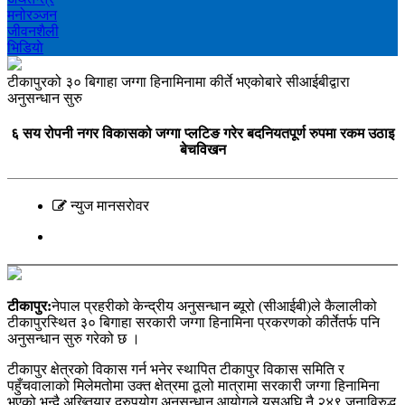
मनोरञ्‍जन
जीवनशैली
भिडियाे
टीकापुरको ३० बिगाहा जग्गा हिनामिनामा कीर्ते भएकोबारे सीआईबीद्वारा
अनुसन्धान सुरु
६ सय रोपनी नगर विकासको जग्गा प्लटिङ गरेर बदनियतपूर्ण रुपमा रकम उठाइ
बेचविखन
न्युज मानसराेवर
टीकापुर:
नेपाल प्रहरीको केन्द्रीय अनुसन्धान ब्यूरो (सीआईबी)ले कैलालीको
टीकापुरस्थित ३० बिगाहा सरकारी जग्गा हिनामिना प्रकरणको कीर्तेतर्फ पनि
अनुसन्धान सुरु गरेको छ ।
टीकापुर क्षेत्रको विकास गर्न भनेर स्थापित टीकापुर विकास समिति र
पहुँचवालाको मिलेमतोमा उक्त क्षेत्रमा ठूलो मात्रामा सरकारी जग्गा हिनामिना
भएको भन्दै अख्तियार दुरुपयोग अनुसन्धान आयोगले यसअघि नै २४९ जनाविरुद्ध