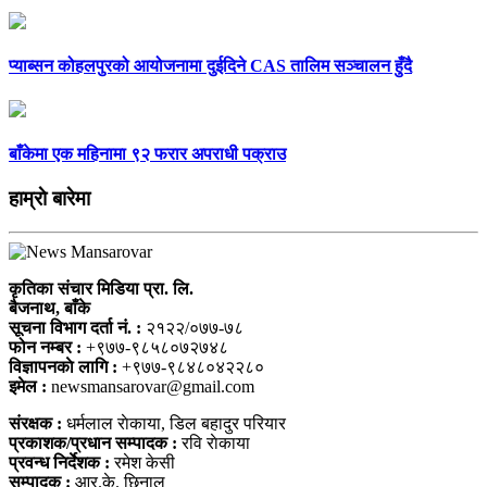
प्याब्सन कोहलपुरको आयोजनामा दुईदिने CAS तालिम सञ्चालन हुँदै
बाँकेमा एक महिनामा ९२ फरार अपराधी पक्राउ
हाम्राे बारेमा
कृतिका संचार मिडिया प्रा. लि.
बैजनाथ, बाँके
सूचना विभाग दर्ता नं. :
२१२२/०७७-७८
फोन नम्बर :
+९७७-९८५८०७२७४८
विज्ञापनकाे लागि :
+९७७-९८४८०४२२८०
इमेल :
newsmansarovar@gmail.com
संरक्षक :
धर्मलाल राेकाया, डिल बहादुर परियार
प्रकाशक/प्रधान सम्पादक :
रवि राेकाया
प्रवन्ध निर्देशक :
रमेश केसी
सम्पादक :
आर.के. छिनाल