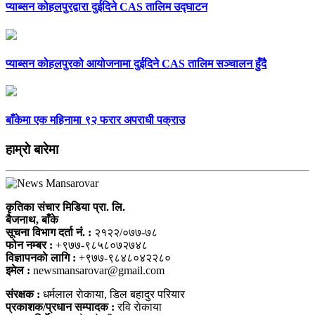
प्याब्सन कोहलपुरद्वारा दुईदिने CAS तालिम उद्घाटन
प्याब्सन कोहलपुरको आयोजनामा दुईदिने CAS तालिम सञ्चालन हुँदै
बाँकेमा एक महिनामा ९२ फरार अपराधी पक्राउ
हाम्राे बारेमा
कृतिका संचार मिडिया प्रा. लि.
बैजनाथ, बाँके
सूचना विभाग दर्ता नं. :
२१२२/०७७-७८
फोन नम्बर :
+९७७-९८५८०७२७४८
विज्ञापनकाे लागि :
+९७७-९८४८०४२२८०
इमेल :
newsmansarovar@gmail.com
संरक्षक :
धर्मलाल राेकाया, डिल बहादुर परियार
प्रकाशक/प्रधान सम्पादक :
रवि राेकाया