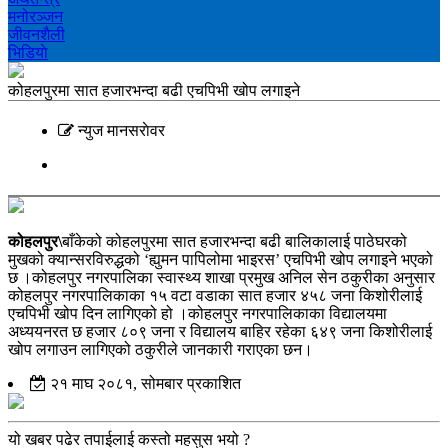
मनोरञ्‍जन
जीवनशैली
भिडियाे
कोहलपुरमा सात हजारभन्दा बढी एचपिभी खोप लगाइने
न्युज मानसराेवर
कोहलपुर\
बाँकेको कोहलपुरमा सात हजारभन्दा बढी बालिकालाई पाठेघरको
मुखको क्यान्सरविरुद्धको ‘ह्युमन पापिलोमा भाइरस’ एचपिभी खोप लगाइने भएको
छ ।कोहलपुर नगरपालिका स्वास्थ्य शाखा प्रमुख अनिल सेन ठकुरीका अनुसार
कोहलपुर नगरपालिकाका १५ वटा वडाका सात हजार ४५८ जना किशोरीलाई
एचपिभी खोप दिन लागिएको हो ।कोहलपुर नगरपालिकाका विद्यालयमा
अध्ययनरत छ हजार ८०९ जना र विद्यालय बाहिर रहेका ६४९ जना किशोरीलाई
खोप लगाउन लागिएको ठकुरीले जानकारी गराएका छन।
२१ माघ २०८१, सोमबार प्रकाशित
यो खबर पढेर तपाईलाई कस्तो महसुस भयो ?