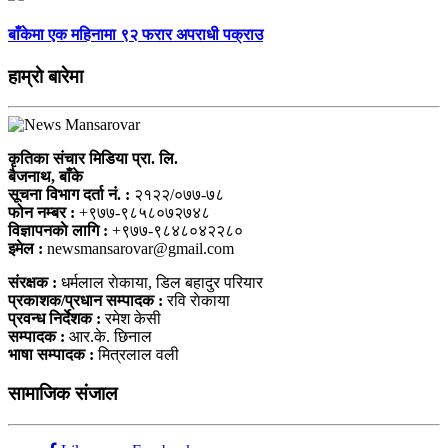
बाँकेमा एक महिनामा ९२ फरार अपराधी पक्राउ
हाम्राे बारेमा
कृतिका संचार मिडिया प्रा. लि.
बैजनाथ, बाँके
सूचना विभाग दर्ता नं. :
२१२२/०७७-७८
फोन नम्बर :
+९७७-९८५८०७२७४८
विज्ञापनकाे लागि :
+९७७-९८४८०४२२८०
इमेल :
newsmansarovar@gmail.com
संरक्षक :
धर्मलाल राेकाया, डिल बहादुर परियार
प्रकाशक/प्रधान सम्पादक :
रवि राेकाया
प्रवन्ध निर्देशक :
रमेश केसी
सम्पादक :
आर.के. छिनाल
भाषा सम्पादक :
मित्रलाल वली
सामाजिक संजाल