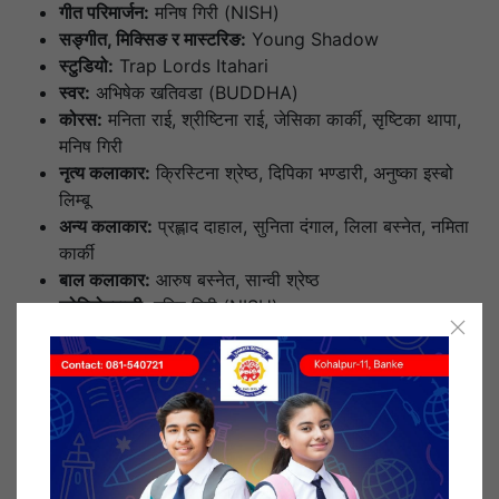
गीत परिमार्जन:
मनिष गिरी (NISH)
सङ्गीत, मिक्सिङ र मास्टरिङ:
Young Shadow
स्टुडियो:
Trap Lords Itahari
स्वर:
अभिषेक खतिवडा (BUDDHA)
कोरस:
मनिता राई, श्रीष्टिना राई, जेसिका कार्की, सृष्टिका थापा,
मनिष गिरी
नृत्य कलाकार:
क्रिस्टिना श्रेष्ठ, दिपिका भण्डारी, अनुष्का इस्बो
लिम्बू
अन्य कलाकार:
प्रह्लाद दाहाल, सुनिता दंगाल, लिला बस्नेत, नमिता
कार्की
बाल कलाकार:
आरुष बस्नेत, सान्वी श्रेष्ठ
कोरियोग्राफी:
मनिष गिरी (NISH)
क्यामेरा/सम्पादन:
भीम तामाङ
ड्रोन अपरेटर:
दिनेश श्रेष्ठ
सिर्जनात्मक सल्लाहकार:
मनिष गिरी, भीम तामाङ
स्क्रिप्ट तथा अवधारणा:
सन्तोष श्रेष्ठ
विद्यालयको भूमिका र प्रतिबद्धता