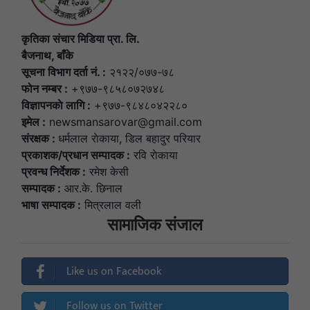
कृतिका संचार मिडिया प्रा. लि.
बैजनाथ, बाँके
सूचना विभाग दर्ता नं. :
२१२२/०७७-७८
फोन नम्बर :
+९७७-९८५८०७२७४८
विज्ञापनकाे लागि :
+९७७-९८४८०४२२८०
इमेल :
newsmansarovar@gmail.com
संरक्षक :
धर्मलाल राेकाया, डिल बहादुर परियार
प्रकाशक/प्रधान सम्पादक :
रवि राेकाया
प्रवन्ध निर्देशक :
रमेश केसी
सम्पादक :
आर.के. छिनाल
भाषा सम्पादक :
मित्रलाल वली
सामाजिक संजाल
Like us on Facebook
Follow us on Twitter