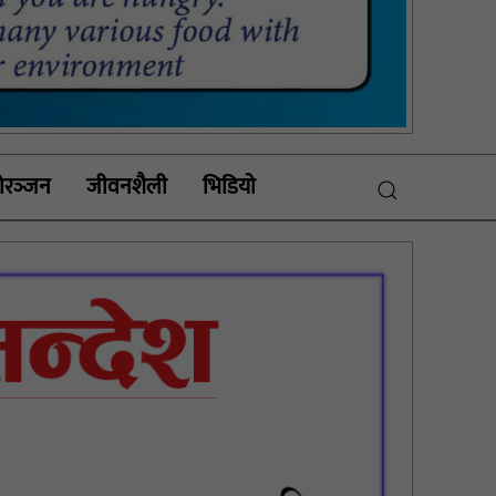
रञ्‍जन
जीवनशैली
भिडियाे