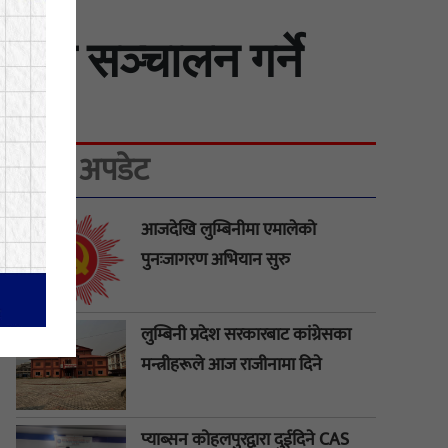
स्कुल सञ्चालन गर्ने
ताजा अपडेट
आजदेखि लुम्बिनीमा एमालेको
पुनःजागरण अभियान सुरु
लुम्बिनी प्रदेश सरकारबाट कांग्रेसका
मन्त्रीहरूले आज राजीनामा दिने
प्याब्सन कोहलपुरद्वारा दुईदिने CAS