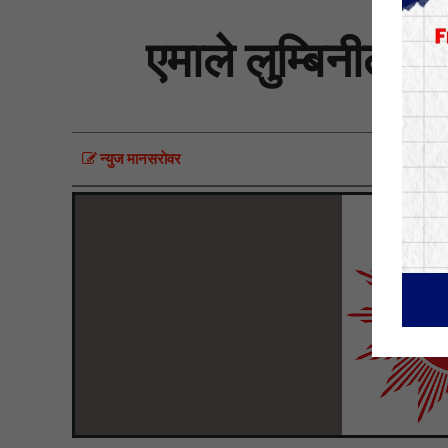
एमाले लुम्बिनीले ब
न्युज मानसराेवर