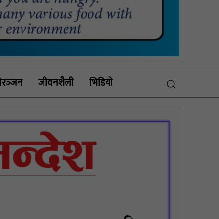
रञ्‍जन
जीवनशैली
भिडियाे