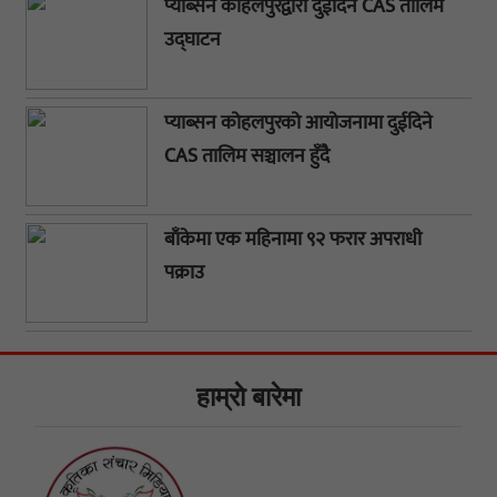
प्याब्सन कोहलपुरद्वारा दुईदिने CAS तालिम
उद्घाटन
प्याब्सन कोहलपुरको आयोजनामा दुईदिने
CAS तालिम सञ्चालन हुँदै
बाँकेमा एक महिनामा ९२ फरार अपराधी
पक्राउ
हाम्राे बारेमा