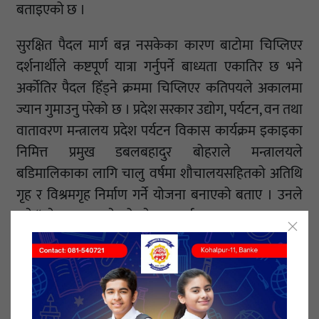
बताइएको छ ।
सुरक्षित पैदल मार्ग बन्न नसकेका कारण बाटोमा चिप्लिएर
दर्शनार्थीले कष्टपूर्ण यात्रा गर्नुपर्ने बाध्यता एकातिर छ भने
अर्कोतिर पैदल हिँड्ने क्रममा चिप्लिएर कतिपयले अकालमा
ज्यान गुमाउनु परेको छ । प्रदेश सरकार उद्योग, पर्यटन, वन तथा
वातावरण मन्त्रालय प्रदेश पर्यटन विकास कार्यक्रम इकाइका
निमित्त प्रमुख डबलबहादुर बोहराले मन्त्रालयले
बडिमालिकाका लागि चालु वर्षमा शौचालयसहितको अतिथि
गृह र विश्रमगृह निर्माण गर्ने योजना बनाएको बताए । उनले
भने,“प्रदेश सरकारले यो क्षेत्रमा पूर्वाधार जुटाउनमा साधन
स्रोतले भ्याएसम्म काम गरिरहेको छ”, यहाँ पुग्न कतिपय ठाउँमा
पदमार्ग निर्माण भइसकेका छन्, भौगोलिक विकटता र
मौसमको प्रतिकूलताका कारण बजेट विनियोजन गरिएपनि
अहिले काम भएको छैन ।” आगामी वर्ष एसियाली विकास