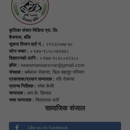
कृतिका संचार मिडिया प्रा. लि.
बैजनाथ, बाँके
सूचना विभाग दर्ता नं. :
२१२२/०७७-७८
फोन नम्बर :
+९७७-९८५८०७२७४८
विज्ञापनकाे लागि :
+९७७-९८४८०४२२८०
इमेल :
newsmansarovar@gmail.com
संरक्षक :
धर्मलाल राेकाया, डिल बहादुर परियार
प्रकाशक/प्रधान सम्पादक :
रवि राेकाया
प्रवन्ध निर्देशक :
रमेश केसी
सम्पादक :
आर.के. छिनाल
भाषा सम्पादक :
मित्रलाल वली
सामाजिक संजाल
Like us on Facebook