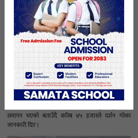
बैङ्कको सहयोगमा यो क्षेत्रमा थप पूर्वाधारहरू विस्तार गर्नका
लागि पहल भइरहेको प्रमुख बोहराले जानकारी दिए । उच्च
भूभाग भएकाले अक्सिजनको कमीले ‘लेक लागेर’ बेहोस हुने
समस्या पनि कतिपय तीर्थयात्रुले झेल्नु परेको उनको भनाइ छ
।
करिब ४५ हजार दर्शनार्थीद्वारा पूजा
यो वर्ष लागेको मेलामा ४५ हजार बढी भक्तजनले बडिमालिका
माताको पूजा तथा दर्शन गरेका छन् । नेपाल स्काउट,
सुदूरपश्चिम प्रदेशका प्रमुख आयुक्त नरेन्द्र थापाले
बडिमालिकामा यस वर्ष यही साउन १४ गतेदेखि सुरु भएको
नवाह यज्ञ सहितको मेला साउन २३ गते मुख्य पूजा गरेर
समापन भएको बताउँदै करिब ४५ हजारले दर्शन गरेका
जानकारी दिए ।