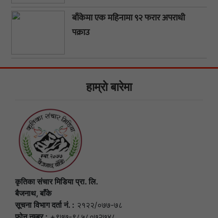
बाँकेमा एक महिनामा ९२ फरार अपराधी
पक्राउ
हाम्राे बारेमा
कृतिका संचार मिडिया प्रा. लि.
बैजनाथ, बाँके
सूचना विभाग दर्ता नं. :
२१२२/०७७-७८
फोन नम्बर :
+९७७-९८५८०७२७४८