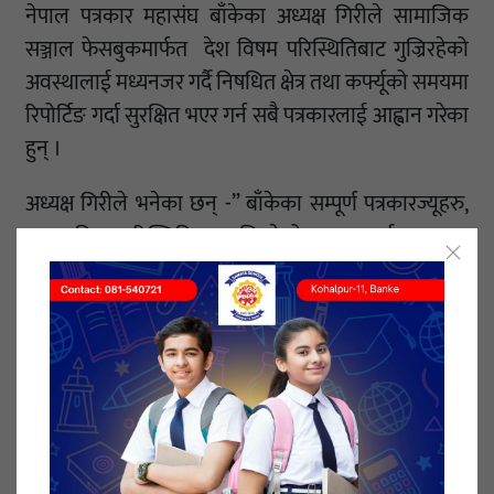
नेपाल पत्रकार महासंघ बाँकेका अध्यक्ष गिरीले सामाजिक
सञ्जाल फेसबुकमार्फत देश विषम परिस्थितिबाट गुज्रिरहेको
अवस्थालाई मध्यनजर गर्दै निषधित क्षेत्र तथा कर्फ्यूको समयमा
रिपोर्टिङ गर्दा सुरक्षित भएर गर्न सबै पत्रकारलाई आह्वान गरेका
हुन् ।
अध्यक्ष गिरीले भनेका छन् -” बाँकेका सम्पूर्ण पत्रकारज्यूहरु,
मुलुक विषम् परिस्थितिबाट गुज्रिरहेको अवस्थालाई मध्यनजर
गर्दै निषधित क्षेत्र तथा कफ्र्यूको समयमा कार्य क्षेत्रमा खटिँदा
पत्रकारको परिचय खुल्ने परिचयपत्र बोक्न, सम्भव भए प्रेस
लेखेको ज्याकेट लगाउन, समूहमा रहन, आफ्नो सुरक्षालाई
पहिलो प्राथमिकतामा राखी सुरक्षाका उपायहरू अवलम्बन गर्न
आग्रह गर्दछु । यो परिस्थितिमा ‘सुझबुझपूर्ण जिम्मेवार
पत्रकारिता’ का लागि आह्वान गर्दछु । रिपोर्टिङका क्रममा
‘असहज परिस्थिति’ सिर्जना भए जानकारी गराउनुहुन अनुरोध