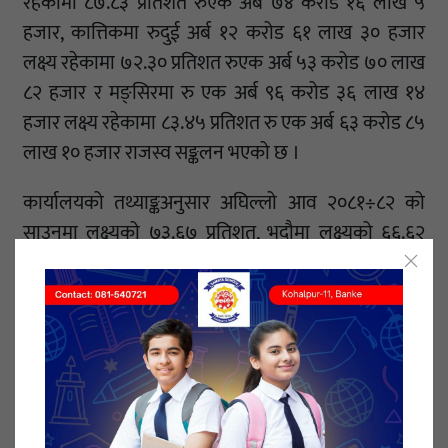
रहेकामा ८७.८३ प्रतिशत रुएक अर्ब ७४ करोड १६ लाख ५
हजार, कात्तिकमा रुदुई अर्ब १२ करोड ६१ लाख ३० हजार
लक्ष्य रहेकामा ७२.३० प्रतिशत रुएक अर्ब ५३ करोड ७० लाख
८२ हजार र मङ्सिरमा रु एक अर्ब ९६ करोड ३६ लाख १४
हजार लक्ष्य रहेकामा ८३.४५ प्रतिशत रु एक अर्ब ६३ करोड ८५
लाख १० हजार राजस्व सङ्कलन भएको छ ।
कार्यालयको तथ्याङ्कअनुसार अघिल्लो आव २०८१÷८२ को
साउनमा लक्ष्यको ७३.६७ प्रतिशत, भदौमा लक्ष्यको ६६.६२
प्रतिशत, असोजमा ६६.९१ प्रतिशत, कात्तिकमा ७६.४४ प्रतिशत
र मङ्सिरमा ७६.२७ प्रतिशत राजस्व सङ्कलन भएको थियो ।
नेपालगन्ज नाका हुँदै चालु आवको पाँच महिनामा रु ३०
अर्बभन्दा बढीको मालसामान आयात भएको छ। चालु आव
२०८२÷८३ को मङ्सिर मसान्तसम्म रु३० अर्ब ६६ करोड ८९
लाख ९० हजारबराबरको वस्तु तथा सामान आयात भएको हो ।