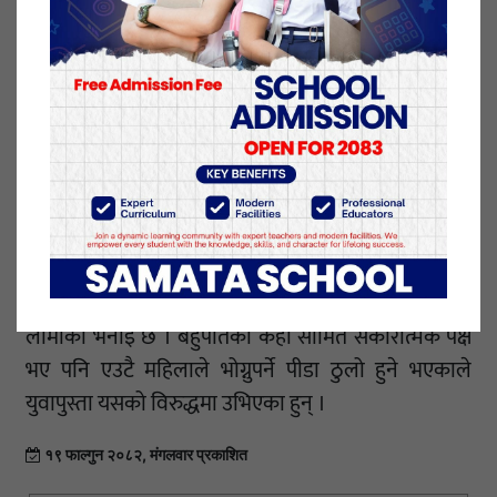
अनुसार बहुपति प्रथालाई पहिचान बनाएका हिमाली क्षेत्रका
युवायुवती हाल एकल विवाहप्रति आकर्षित भइरहेका छन् ।
“यो प्रथाका नकारात्मक पक्षहरू बाहिर आउनु र यसलाई
समाजले कुरीतिका रूपमा बुझ्न थालेपछि अधिकांश
युवायुवती एकल विवाहमा लागेका हुन्,” उहाँले भन्नुभयो ।
वर्षौँदेखि कायम रहेको यो परम्परालाई पछिल्लो पुस्ताले
अस्वीकार गरे पनि फाट्टफुट्ट रूपमा भने अझै कायमै छ ।
विगतमा बहुपति प्रथा नमान्ने छोराले घर छोडेर भाग्नुपर्ने अवस्था
रहे पनि अहिले त्यस विरुद्ध विद्रोह गर्न सहज भएको उपाध्यक्ष
लामाको भनाइ छ । बहुपतिका केही सीमित सकारात्मक पक्ष
भए पनि एउटै महिलाले भोग्नुपर्ने पीडा ठुलो हुने भएकाले
युवापुस्ता यसको विरुद्धमा उभिएका हुन् ।
१९ फाल्गुन २०८२, मंगलवार प्रकाशित