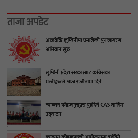
ताजा अपडेट
आजदेखि लुम्बिनीमा एमालेको पुनःजागरण
अभियान सुरु
लुम्बिनी प्रदेश सरकारबाट कांग्रेसका
मन्त्रीहरूले आज राजीनामा दिने
प्याब्सन कोहलपुरद्वारा दुईदिने CAS तालिम
उद्घाटन
प्याब्सन कोहलपुरको आयोजनामा दुईदिने