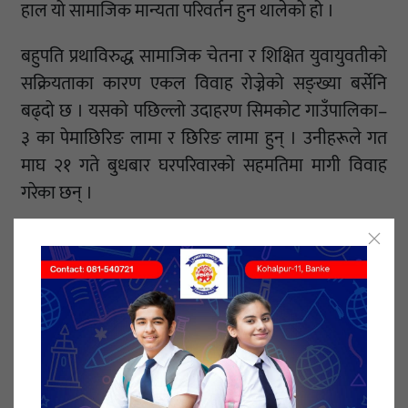
हाल यो सामाजिक मान्यता परिवर्तन हुन थालेको हो ।
बहुपति प्रथाविरुद्ध सामाजिक चेतना र शिक्षित युवायुवतीको
सक्रियताका कारण एकल विवाह रोज्नेको सङ्ख्या बर्सेनि
बढ्दो छ । यसको पछिल्लो उदाहरण सिमकोट गाउँपालिका–
३ का पेमाछिरिङ लामा र छिरिङ लामा हुन् । उनीहरूले गत
माघ २१ गते बुधबार घरपरिवारको सहमतिमा मागी विवाह
गरेका छन् ।
पाँच भाइमध्येका साहिला छोरा पेमाछिरिङका जेठो र माहिलो
दाजुले पनि यसअघि नै एकल विवाह गरिसकेका छन् । बाँकी
रहेका दुई भाइले पनि एकल विवाह नै गर्ने उनले बताए ।
पेमाछिरिङको जोडीसहित यस वर्ष मात्र लामा समुदायका ६
जोडीले एकल विवाह गरेका छन् ।
नेपाल पत्रकार महासङ्घ, हुम्लाकी उपाध्यक्ष छपाल लामाका