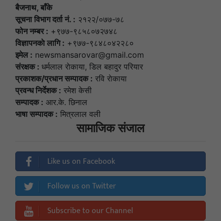
बैजनाथ, बाँके
सूचना विभाग दर्ता नं. :
२१२२/०७७-७८
फोन नम्बर :
+९७७-९८५८०७२७४८
विज्ञापनकाे लागि :
+९७७-९८४८०४२२८०
इमेल :
newsmansarovar@gmail.com
संरक्षक :
धर्मलाल राेकाया, डिल बहादुर परियार
प्रकाशक/प्रधान सम्पादक :
रवि राेकाया
प्रवन्ध निर्देशक :
रमेश केसी
सम्पादक :
आर.के. छिनाल
भाषा सम्पादक :
मित्रलाल वली
सामाजिक संजाल
Like us on Facebook
Follow us on Twitter
Subscribe to our Channel