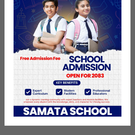
बिदाइ मन्तव्यका क्रममा नर्सरीदेखि कक्षा १० सम्म समतामै
अध्ययन गरेकी छात्रा मेलिना फुयाल भावुक बनेकी थिइन्।
उनले विद्यालयप्रति गर्व व्यक्त गर्दै भनिन्, “हाम्रो विद्यालयलाई
कतिपयले न्यून शुल्कको विद्यालय भनेर कम आँक्ने गरेका
छन्। तर एसईईको नतिजाले विद्यालयको गुणस्तर प्रमाणित
गरेको छ। मलाई समताको विद्यार्थी भन्न सदैव गर्व हुनेछ। यो
मेरो दोस्रो घर थियो, हो र रहिरहनेछ।”
अभिभावकका तर्फबाट युनिक आचार्यका बुबाले विद्यालयको
कार्यसम्पादनप्रति सन्तुष्टि व्यक्त गरे। त्यसैगरी बिदि श्रेष्ठका
बुबाले आफ्नी छोरीलाई नर्सरीदेखि कक्षा १० सम्म समतामा
अध्ययन गराउन पाएकोमा गर्व लागेको बताए। विद्यालयले
विद्यार्थीको समग्र बिकासमा उत्कृष्ट भुमिका खेलेकोमा तारिफ
गरे।