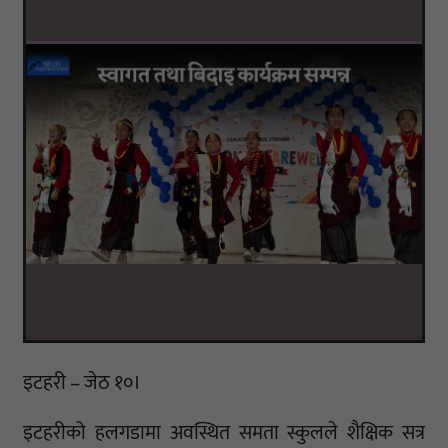
इटहरी – जेठ १०।
इटहरीको हलगडामा अवस्थित समता स्कुलले शैक्षिक सत्र