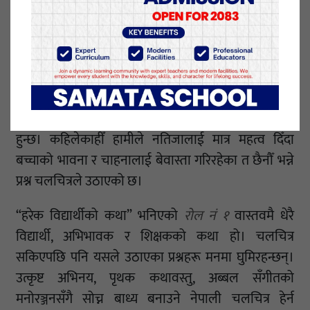
महसुस भए पनि त्यसले चलचित्रको प्रभावमा खासै असर
पारेको लागेन। किनभने कथा, अभिनय र पात्रहरूको भावनाले
दर्शकलाई निरन्तर बाँधेर राख्छ।
विद्यालय क्षेत्रमा काम गर्ने व्यक्तिको रूपमा हेर्दा यो चलचित्रले
एउटा महत्वपूर्ण सन्देश दिएको महसुस भयो। हरेक बच्चा रोल
नं १ हुन सक्दैन, तर हरेक बच्चासँग आफ्नै क्षमता र विशेषता
हुन्छ। कहिलेकाहीँ हामीले नतिजालाई मात्र महत्व दिँदा
बच्चाको भावना र चाहनालाई बेवास्ता गरिरहेका त छैनौँ भन्ने
प्रश्न चलचित्रले उठाएको छ।
“हरेक विद्यार्थीको कथा” भनिएको
रोल नं १
वास्तवमै धेरै
विद्यार्थी, अभिभावक र शिक्षकको कथा हो। चलचित्र
सकिएपछि पनि यसले उठाएका प्रश्नहरू मनमा घुमिरहन्छन्।
उत्कृष्ट अभिनय, पृथक कथावस्तु, अब्बल सँगीतको
मनोरञ्जनसँगै सोच्न बाध्य बनाउने नेपाली चलचित्र हेर्न