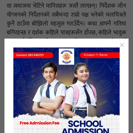
वा समाजमा भेटिने मानिसहरू जस्तै लाग्छन्। निर्देशक जौन
योन्जनको निर्देशनको सबैभन्दा राम्रो पक्ष भनेको चलचित्रले
कुनै ठाउँमा बोझिलो महसुस गराउँदैन। कथा आफ्नै गतिमा
बगिरहन्छ र दर्शक कहिले पात्रहरूसँग हाँस्छ, कहिले भावुक
हुन्छ, पत्तै हुँदैन। यही कारण चलचित्र अन्त्यसम्म दर्शकलाई
बाँधेर राख्न सफल भएको छ।
मलाई व्यक्तिगत रूपमा चलचित्रको अर्को राम्रो पक्ष भनेको
त्यसले देखाएको ग्रामीण परिवेश लाग्यो। पुराना रेडियो
कार्यक्रम, वडा कार्यालयको वातावरण, राजारानीका तस्बिर र
त्यो समयका अन्य स-साना कुराहरूले २०५० सालतिरको
नेपाललाई जीवन्त बनाइदिएका छन्। हेर्दै जाँदा पुराना दिनहरू
सम्झना आउँछन्।
चलचित्रका केही दृश्यमा प्रकाश अलि कम भएको जस्तो