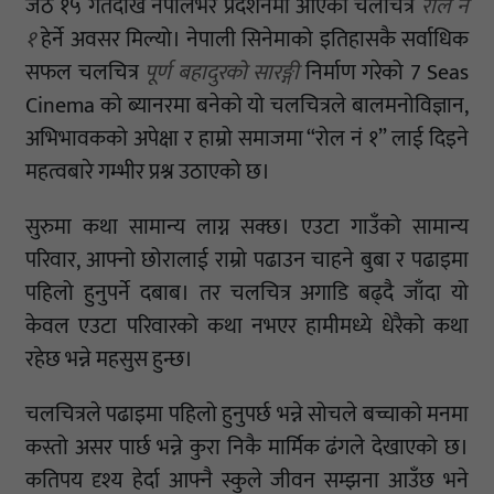
जेठ १५ गतेदेखि नेपालभर प्रदर्शनमा आएको चलचित्र
रोल नं
१
हेर्ने अवसर मिल्यो। नेपाली सिनेमाको इतिहासकै सर्वाधिक
सफल चलचित्र
पूर्ण बहादुरको सारङ्गी
निर्माण गरेको 7 Seas
Cinema को ब्यानरमा बनेको यो चलचित्रले बालमनोविज्ञान,
अभिभावकको अपेक्षा र हाम्रो समाजमा “रोल नं १” लाई दिइने
महत्वबारे गम्भीर प्रश्न उठाएको छ।
सुरुमा कथा सामान्य लाग्न सक्छ। एउटा गाउँको सामान्य
परिवार, आफ्नो छोरालाई राम्रो पढाउन चाहने बुबा र पढाइमा
पहिलो हुनुपर्ने दबाब। तर चलचित्र अगाडि बढ्दै जाँदा यो
केवल एउटा परिवारको कथा नभएर हामीमध्ये धेरैको कथा
रहेछ भन्ने महसुस हुन्छ।
चलचित्रले पढाइमा पहिलो हुनुपर्छ भन्ने सोचले बच्चाको मनमा
कस्तो असर पार्छ भन्ने कुरा निकै मार्मिक ढंगले देखाएको छ।
कतिपय दृश्य हेर्दा आफ्नै स्कुले जीवन सम्झना आउँछ भने