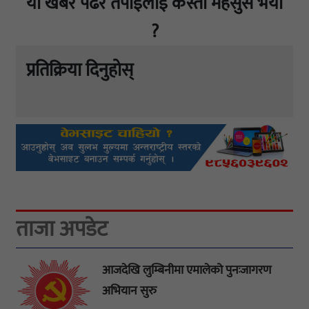
यो खबर पढेर तपाईलाई कस्तो महसुस भयो
?
प्रतिक्रिया दिनुहोस्
ताजा अपडेट
आजदेखि लुम्बिनीमा एमालेको पुनःजागरण
अभियान सुरु