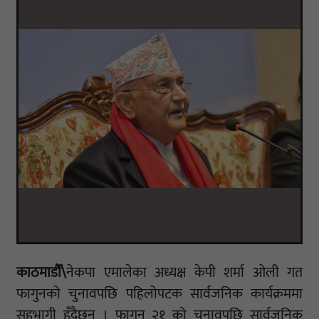
काठमाडौँ\
नेकपा एमालेका अध्यक्ष केपी शर्मा ओली गत
फागुनको चुनावपछि पहिलोपटक सार्वजनिक कार्यक्रममा
सहभागी हुँदैछन् । फागुन २१ को चुनावपछि सार्वजनिक