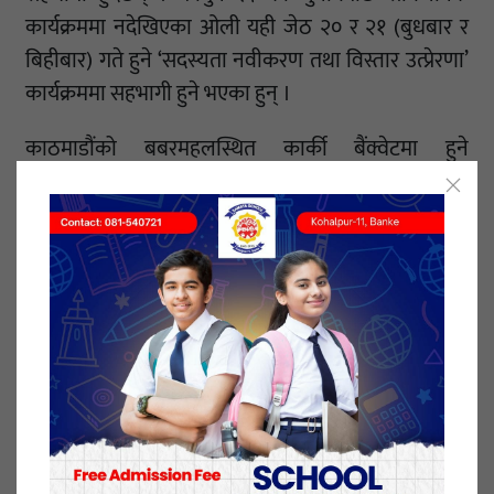
कार्यक्रममा नदेखिएका ओली यही जेठ २० र २१ (बुधबार र
बिहीबार) गते हुने ‘सदस्यता नवीकरण तथा विस्तार उत्प्रेरणा’
कार्यक्रममा सहभागी हुने भएका हुन् ।
काठमाडौंको बबरमहलस्थित कार्की बैंक्वेटमा हुने
कार्यशालाको भोलि बुधबार बिहान ११ बजे अध्यक्ष ओलीले
उद्घाटन गर्ने प्रचार विभाग प्रमुख निरज आचार्यले जानकारी
दिए ।
केन्द्रीय संगठन विभागको आयोजनामा हुने कार्यशालामा
पार्टीको सदस्यता विस्तार, नवीकरण प्रक्रिया र सांगठनिक
सुदृढीकरणका भावी योजनाबारे सघन छलफल तथा
उत्प्रेरणामूलक अभिमुखीकरण गरिने छ ।
प्रचार विभाग प्रमुख आचार्यका अनुसार पार्टीको सांगठनिक
सुदृढीकरण र गतिशीलताका लागि आयोजना गर्न लागिएको