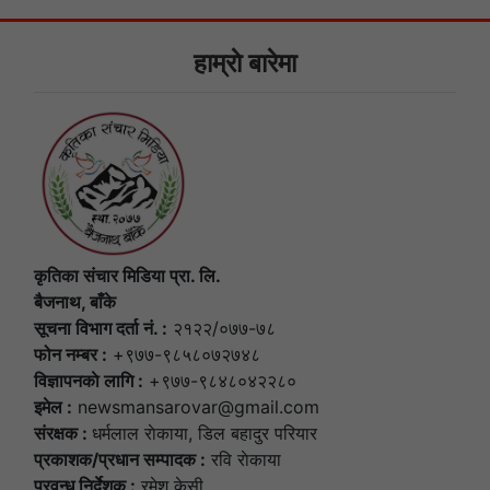
हाम्राे बारेमा
कृतिका संचार मिडिया प्रा. लि.
बैजनाथ, बाँके
सूचना विभाग दर्ता नं. :
२१२२/०७७-७८
फोन नम्बर :
+९७७-९८५८०७२७४८
विज्ञापनकाे लागि :
+९७७-९८४८०४२२८०
इमेल :
newsmansarovar@gmail.com
संरक्षक :
धर्मलाल राेकाया, डिल बहादुर परियार
प्रकाशक/प्रधान सम्पादक :
रवि राेकाया
प्रवन्ध निर्देशक :
रमेश केसी