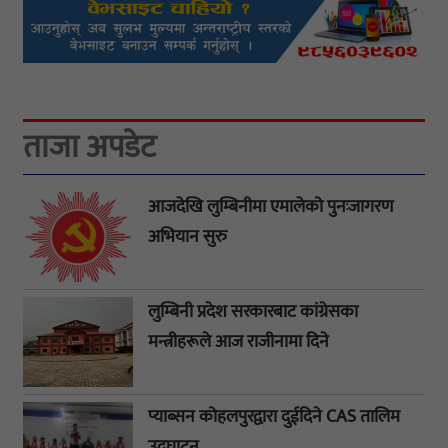
ताजा अपडेट
आजदेखि लुम्बिनीमा एमालेको पुनःजागरण
अभियान सुरु
लुम्बिनी प्रदेश सरकारबाट कांग्रेसका
मन्त्रीहरूले आज राजीनामा दिने
प्याब्सन कोहलपुरद्वारा दुईदिने CAS तालिम
उद्घाटन