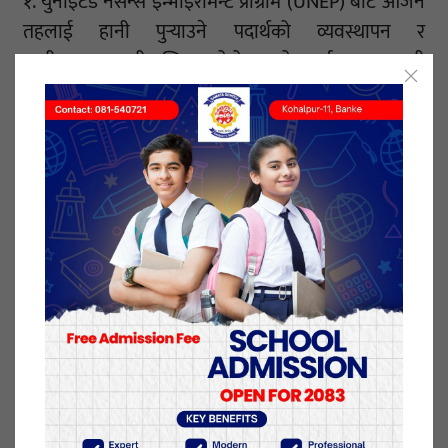
१. युनाइटेड नेसन्स इन्भाइरोमेन्ट प्रोग्राम (UNEP) बाट ओजन
तहलाई हानी पुर्‍याउने पदार्थको व्यवस्थापन र
न्यूनीकरणसम्बन्धी मन्ट्रियल प्रोटोकलको कार्यान्वयनसम्बन्धी
सम्झौता स्वीकृत गर्ने ।
२. सशस्त्र प्रहरीका डीआईजी अञ्जनीकुमार पोखरेललाई (AIG) पदमा
बढुवा गर्ने।
३. २०८० साल भदौ २३ र २४ गतेको प्रदर्शनको क्रममा भएको
घटनाको जाँचबुझ गर्न गठित आयोगले पेश गरेको प्रतिवेदनमा
उल्लेखित सुरक्षा संयन्त्रको हकमा अध्ययन गरी सिफारिस गर्न
गठित अध्ययन समितिको कार्यअवधि ४५ दिनले थप गर्ने ।
४. भूमि समस्या समाधान समितिको अध्यक्ष पदमा बलभद्र
बास्तोला (कास्की) तथा सदस्य पदमा अमीरप्रसाद न्यौपाने
(काठमाडौँ), पद्मनीति सोती (लमजुङ) र डा. रोहना श्रेष्ठ
(काठमाडौं) लाई नियुक्ति गर्ने।