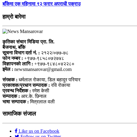
बाँकेमा एक महिनामा ९२ फरार अपराधी पक्राउ
हाम्राे बारेमा
कृतिका संचार मिडिया प्रा. लि.
बैजनाथ, बाँके
सूचना विभाग दर्ता नं. :
२१२२/०७७-७८
फोन नम्बर :
+९७७-९८५८०७२७४८
विज्ञापनकाे लागि :
+९७७-९८४८०४२२८०
इमेल :
newsmansarovar@gmail.com
संरक्षक :
धर्मलाल राेकाया, डिल बहादुर परियार
प्रकाशक/प्रधान सम्पादक :
रवि राेकाया
प्रवन्ध निर्देशक :
रमेश केसी
सम्पादक :
आर.के. छिनाल
भाषा सम्पादक :
मित्रलाल वली
सामाजिक संजाल
Like us on Facebook
Follow us on Twitter