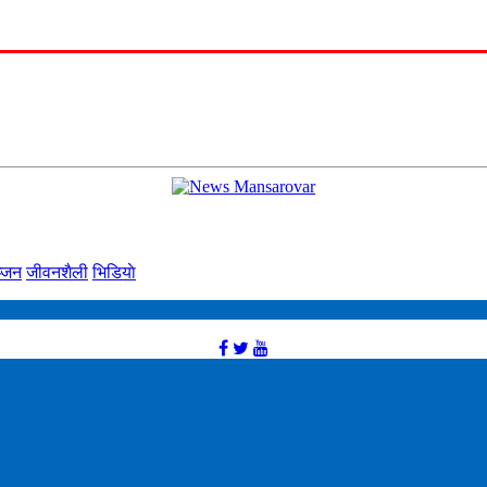
्‍जन
जीवनशैली
भिडियाे