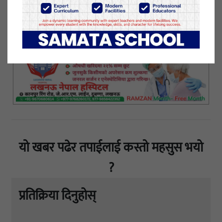
गहुँको विउ उपलब्ध गराइएको छ ।
५ कार्तिक २०७७, बुधबार प्रकाशित
यो खबर पढेर तपाईलाई कस्तो महसुस भयो
?
प्रतिक्रिया दिनुहोस्