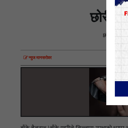
छोरी घरभ
छोरी घरभित्रै
न्युज मानसराेवर