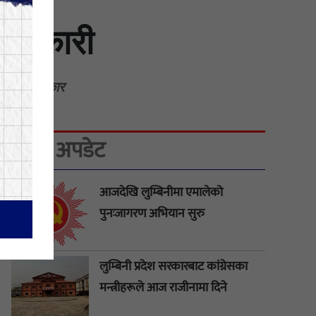
बलात्कारी
ात्कारको शिकार
ताजा अपडेट
आजदेखि लुम्बिनीमा एमालेको
पुनःजागरण अभियान सुरु
लुम्बिनी प्रदेश सरकारबाट कांग्रेसका
मन्त्रीहरूले आज राजीनामा दिने