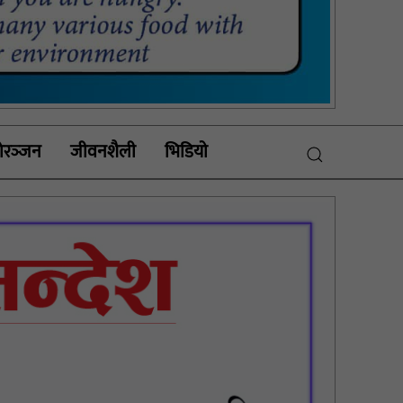
रञ्‍जन
जीवनशैली
भिडियाे