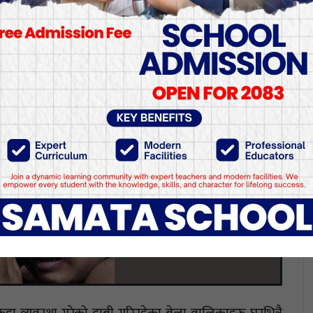
ित्रै असुरक्षित : ‘बाबुु’ नै 
 असुरक्षित : ‘बाबुु’ नै बलात्कारी झन्डै ७ प्रतिशत महिला आफन्तबाटै बल