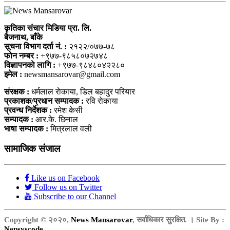
कृतिका संचार मिडिया प्रा. लि.
बैजनाथ, बाँके
सूचना विभाग दर्ता नं. :
२१२२/०७७-७८
फोन नम्बर :
+९७७-९८५८०७२७४८
विज्ञापनकाे लागि :
+९७७-९८४८०४२२८०
इमेल :
newsmansarovar@gmail.com
संरक्षक :
धर्मलाल राेकाया, डिल बहादुर परियार
प्रकाशक/प्रधान सम्पादक :
रवि राेकाया
प्रवन्ध निर्देशक :
रमेश केसी
सम्पादक :
आर.के. छिनाल
भाषा सम्पादक :
मित्रलाल वली
सामाजिक संजाल
Like us on Facebook
Follow us on Twitter
Subscribe to our Channel
Copyright © २०२०,
News Mansarovar
, सर्वाधिकार सुरक्षित. । Site By :
Nepsyscode
.