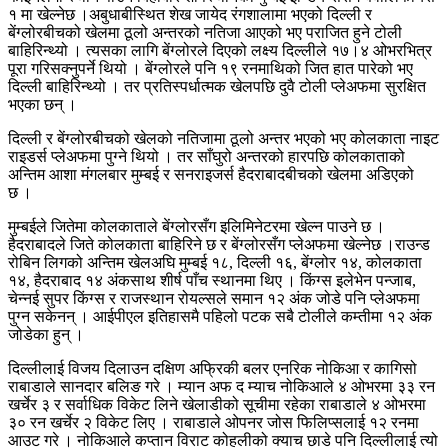
१ मा खेल्नेछ ।अबुधाबीस्थित शेख जायेद रंगशालामा भएको दिल्ली र
बेंग्लोरबीचको खेलमा ठूलो अन्तरको नतिजा आएको भए पराजित हुने टोली
बाहिरिन्थ्यो । त्यसका लागि बेंग्लोरले दिएको लक्ष्य दिल्लीले १७।४ ओभरभित्र
पूरा गरिसक्नुपर्ने थियो । बेंग्लोरले पनि १९ रनमाथिको जित हात पारेको भए
दिल्ली बाहिरिन्थ्यो । तर प्रतिस्पर्धात्मक खेलपछि दुवै टोली प्लेअफमा सुरक्षित
भएका छन् ।
दिल्ली र बेंग्लोरबीचको खेलको नतिजामा ठूलो अन्तर भएको भए कोलकाता नाइट
राइडर्स प्लेअफमा पुग्ने थियो । तर साँघुरो अन्तरको हारपछि कोलकाताको
अन्तिम आशा मंगलबार मुम्बई र सनराइजर्स हैदराबादबीचको खेलमा अडिएको
छ ।
मुम्बईले जितेमा कोलकाताले बेंग्लोरसँग इलिमिनेटरमा खेल्न पाउने छ ।
हैदराबादले जिते कोलकाता बाहिरिने छ र बेंग्लोरसँग प्लेअफमा खेल्नेछ ।राउन्ड
रोबिन लिगको अन्तिम खेलअघि मुम्बई १८, दिल्ली १६, बेंग्लोर १४, कोलकाता
१४, हैदराबाद १४ अंकसाथ शीर्ष पाँच स्थानमा थिए । किंग्स इलेभेन पन्जाब,
चेन्नई सुपर किंग्स र राजस्थान रोयल्सले समान १२ अंक जोडे पनि प्लेअफमा
पुग्न सकेनन् । आईपीएल इतिहासमै पहिलो पटक सबै टोलीले कम्तीमा १२ अंक
जोडेका हुन् ।
दिल्लीलाई विजय दिलाउन दक्षिण अफ्रिकी बलर एनरिक नोकिआ र कागिसो
राबाडाले सानदार बलिङ गरे । म्यान अफ द म्याच नोकिआले ४ ओभरमा ३३ रन
खर्चेर ३ र सर्वाधिक विकेट लिने खेलाडीको सूचीमा रहेका राबाडाले ४ ओभरमा
३० रन खर्चेर २ विकेट लिए । राबाडाले ओपनर जोस फिलिप्सलाई १२ रनमा
आउट गरे । नोकिआले कप्तान विराट कोहलीको क्याच छाडे पनि दिल्लीलाई त्यो