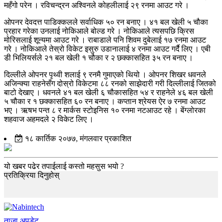
महँगो परेन । रविचन्द्रन अश्विनले कोहलीलाई २९ रनमा आउट गरे ।
ओपनर देवदत्त पाडिक्कलले सर्वाधिक ५० रन बनाए । ४१ बल खेली ५ चौका
प्रहार गरेका उनलाई नोकिआले बोल्ड गरे । नोकिआले त्यसपछि क्रिस
मोरिसलाई शून्यमा आउट गरे । राबाडाले पनि शिवम दुबेलाई १७ रनमा आउट
गरे । नोकिआले तेस्रो विकेट इसुरु उडानालाई ४ रनमा आउट गर्दै लिए । एबी
डी भिलियर्सले २१ बल खेली १ चौका र २ छक्कासहित ३५ रन बनाए ।
दिल्लीले ओपनर पृथ्वी शलाई ९ रनमै गुमाएको थियो । ओपनर शिखर धवनले
अजिन्क्या राहनेसँग दोस्रो विकेटमा ८८ रनको साझेदारी गरी दिल्लीलाई जितको
बाटो देखाए । धवनले ४१ बल खेली ६ चौकासहित ५४ र राहनेले ४६ बल खेली
५ चौका र १ छक्कासहित ६० रन बनाए । कप्तान श्रेयस ऐर ७ रनमा आउट
भए । ऋषभ पन्त ८ र मार्कस स्टोइनिस १० रनमा नटआउट रहे । बेंग्लोरका
शहवाज अहमदले २ विकेट लिए ।
१८ कार्तिक २०७७, मंगलवार प्रकाशित
यो खबर पढेर तपाईलाई कस्तो महसुस भयो ?
प्रतिक्रिया दिनुहोस्
ताजा अपडेट