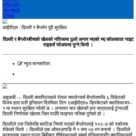
मनोरञ्‍जन
जीवनशैली
भिडियाे
आईपीएल : दिल्ली र बेंग्लोर दुवै सुरक्षित
दिल्ली र बेंग्लोरबीचको खेलको नतिजामा ठूलो अन्तर भएको भए कोलकाता नाइट
राइडर्स प्लेअफमा पुग्ने थियो ।
न्युज मानसराेवर
अबुधाबी — दिल्ली क्यापिटल्सले रोयल च्यालेन्जर्स बेंग्लोरमाथि ६ विकेटको
विजय हात पारी इन्डियन प्रिमियर लिग ९आईपीएल० क्रिकेटको क्वालिफायर–
१ मा स्थान सुरक्षित गरेको छ । लगातार चार खेलको हार यात्रालाई टुंग्याउदै
दिल्ली निर्णायक खेलमा जित पाउँदै फाइनल नजिक पुगेको हो ।
दिल्लीले टस जितेपछि ब्याटिङ निम्तो पाएको बेंग्लोरलाई १५२–७ को स्कोरमा
रोकेको थियो । दिल्लीले एक ओभरअगाडि नै १ सय ५४ रन बनायो । दिल्लीले
फाइनलमा स्थान पाउन बिहीबार शीर्षस्थानको मुम्बई इन्डियन्ससँग क्वालिफायर्स