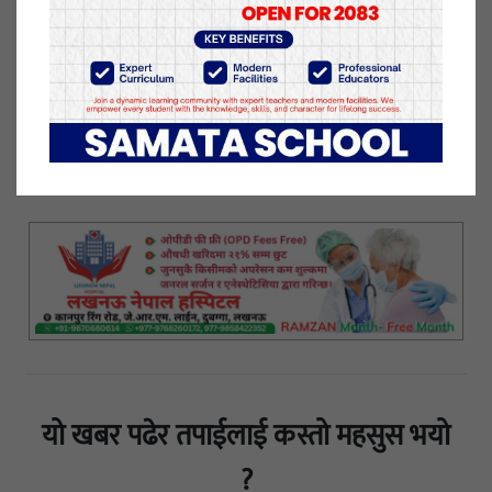
सन्देश लगिदिने विश्वास गरिन्छ । यस अवसरमा कागेश्वरी
मनोहरा नगरपालिका–१ स्थित कागेश्वरी महादेव मन्दिरमा
आज विशेष पूजा आराधना हुने गर्छ । यसै गरी
हनुमानढोकास्थित कागेश्वरी मन्दिरमा पनि कागको विशेष
पूजाआराधना गरिन्छ । कान्तिपुर
२८ कार्तिक २०७७, शुक्रबार प्रकाशित
यो खबर पढेर तपाईलाई कस्तो महसुस भयो
?