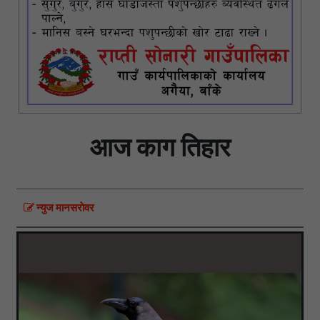
आज काग तिहार
न्युज मानसराेवर