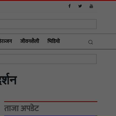
रञ्‍जन
जीवनशैली
भिडियाे
र्शन
ताजा अपडेट