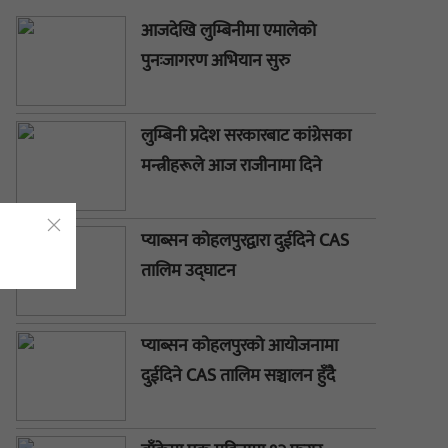
आजदेखि लुम्बिनीमा एमालेको
पुनःजागरण अभियान सुरु
लुम्बिनी प्रदेश सरकारबाट कांग्रेसका
मन्त्रीहरूले आज राजीनामा दिने
प्याब्सन कोहलपुरद्वारा दुईदिने CAS
तालिम उद्घाटन
प्याब्सन कोहलपुरको आयोजनामा
दुईदिने CAS तालिम सञ्चालन हुँदै