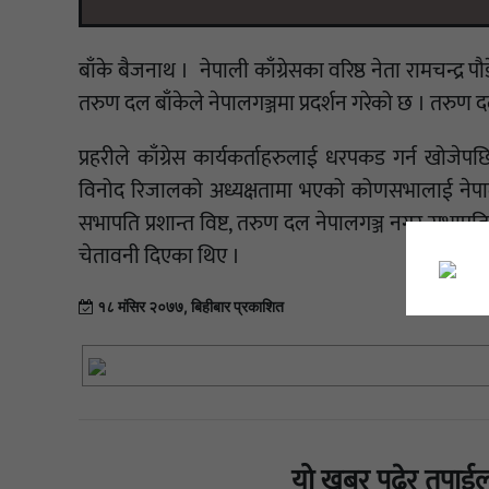
बाँके बैजनाथ । नेपाली काँग्रेसका वरिष्ठ नेता रामचन्द
तरुण दल बाँकेले नेपालगञ्जमा प्रदर्शन गरेको छ । तरुण द
प्रहरीले काँग्रेस कार्यकर्ताहरुलाई धरपकड गर्न खोज
विनोद रिजालको अध्यक्षतामा भएको कोणसभालाई नेपाली काँ
सभापति प्रशान्त विष्ट, तरुण दल नेपालगञ्ज नगर सभापति 
चेतावनी दिएका थिए ।
१८ मंसिर २०७७, बिहीबार प्रकाशित
यो खबर पढेर तपाईल