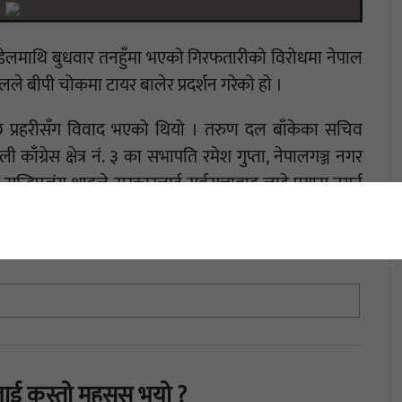
्र पौडेलमाथि बुधवार तनहुँमा भएको गिरफतारीको विरोधमा नेपाल
लले बीपी चोकमा टायर बालेर प्रदर्शन गरेको हो ।
ेपछि प्रहरीसँग विवाद भएको थियो । तरुण दल बाँकेका सचिव
ग्रेस क्षेत्र नं. ३ का सभापति रमेश गुप्ता, नेपालगञ्ज नगर
सन्दिपजंग शाहले सरकारलाई सर्वसत्तावाद लाद्ने प्रयास नगर्न
ाई कस्तो महसुस भयो ?