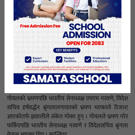
प्रधानसेनापति राजेन्द्र क्षत्रीलाई पठाएको होइन र ?
त्यसकारण यसलाई (सामन्तकुमार गोयलको भ्रमण) ठूलो
विषय बनाउनु पर्दैन ।’
रअ प्रमुखसँग प्रधानमन्त्रीले राति सुटुक्क भेट्ने
कुरा मिलेन स् रावल
गोयलको भ्रमण अपारदर्शी भएको भन्न नमिल्ने ज्ञवालीको तर्क
थियो । प्रधानमन्त्री ओलीसँग भेट गरेको कुरा सार्वजनिक
गरिएकाले त्यलाई अपारदर्शी भन्न नहुने ज्ञवालीको तर्क थियो ।
गोयलको भ्रमणपछि भारतीय सेनाध्यक्ष एमएम नरवणे, विदेश
सचिव हर्षवर्द्धन श्रृंगलालगायतको भ्रमण भएकाले रिजल्ट
आएकोतर्फ ज्ञवालीले संकेत गरेका हुन् । गोयलले भ्रमण गरेर
फर्किएपछि भारतीय सेनाध्यक्ष नरवणे र विदेशसचिव श्रृंगला
नेपाल आएका थिए । कान्तिपुर