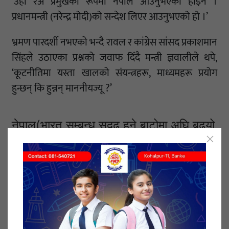
‘उहाँ रअ प्रमुखका रूपमा नेपाल आउनुभएको होइन ।
प्रधानमन्त्री (नरेन्द्र मोदी)को सन्देश लिएर आउनुभएको हो ।’
भ्रमण पारदर्शी नभएको भन्दै रावल र कांग्रेस सांसद प्रकाशमान
सिंहले उठाएका प्रश्नको जवाफ दिँदै मन्त्री ज्ञवालीले थपे,
‘कूटनीतिमा यस्ता खालको संयन्त्रहरू, माध्यमहरू प्रयोग
हुन्छन् कि हुन्नन् माननीयज्यू ?’
नेपाल(भारत सम्बन्ध सुदृढ हुने बाटोमा अघि बढ्यो
स् परराष्ट्रमन्त्री
दुई देशबीच सम्बन्ध तिक्त रहेको बेला अन्य विकल्प लगाएर
छलफल हुने गरेको ज्ञवालीको भनाइ थियो । ‘कहिले व्यापारी
प्रयोग हुन्छन्, कहिले धार्मिक, सांस्कृतिक, नागरिक समूह
प्रयोग हुन्छन्,’ उनले थपे, ‘नाकाबन्दी भएको बेला तत्कालीन