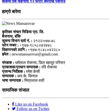
बाँकेमा एक महिनामा ९२ फरार अपराधी पक्राउ
हाम्राे बारेमा
कृतिका संचार मिडिया प्रा. लि.
बैजनाथ, बाँके
सूचना विभाग दर्ता नं. :
२१२२/०७७-७८
फोन नम्बर :
+९७७-९८५८०७२७४८
विज्ञापनकाे लागि :
+९७७-९८४८०४२२८०
इमेल :
newsmansarovar@gmail.com
संरक्षक :
धर्मलाल राेकाया, डिल बहादुर परियार
प्रकाशक/प्रधान सम्पादक :
रवि राेकाया
प्रवन्ध निर्देशक :
रमेश केसी
सम्पादक :
आर.के. छिनाल
भाषा सम्पादक :
मित्रलाल वली
सामाजिक संजाल
Like us on Facebook
Follow us on Twitter