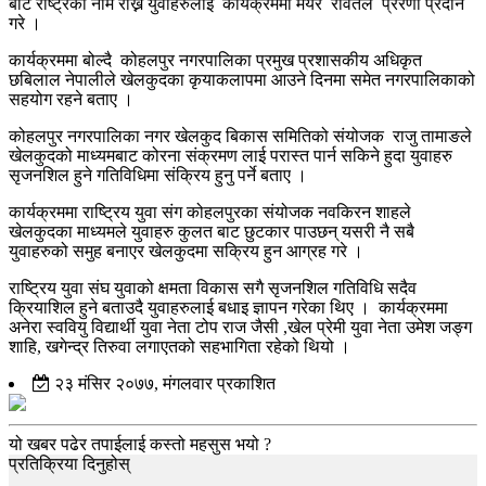
बाट राष्ट्रको नाम राख्न युवाहरुलाई कार्यक्रममा मेयर रावतले प्रेरणा प्रदान
गरे ।
कार्यक्रममा बोल्दै कोहलपुर नगरपालिका प्रमुख प्रशासकीय अधिकृत
छबिलाल नेपालीले खेलकुदका कृयाकलापमा आउने दिनमा समेत नगरपालिकाको
सहयोग रहने बताए ।
कोहलपुर नगरपालिका नगर खेलकुद बिकास समितिको संयोजक राजु तामाङले
खेलकुदको माध्यमबाट कोरना संक्रमण लाई परास्त पार्न सकिने हुदा युवाहरु
सृजनशिल हुने गतिविधिमा संक्रिय हुनु पर्ने बताए ।
कार्यक्रममा राष्ट्रिय युवा संग कोहलपुरका संयोजक नवकिरन शाहले
खेलकुदका माध्यमले युवाहरु कुलत बाट छुटकार पाउछन् यसरी नै सबै
युवाहरुको समुह बनाएर खेलकुदमा सक्रिय हुन आग्रह गरे ।
राष्ट्रिय युवा संघ युवाको क्षमता विकास सगै सृजनशिल गतिविधि सदैव
क्रियाशिल हुने बताउदै युवाहरुलाई बधाइ ज्ञापन गरेका थिए । कार्यक्रममा
अनेरा स्ववियु विद्यार्थी युवा नेता टोप राज जैसी ,खेल प्रेमी युवा नेता उमेश जङ्ग
शाहि, खगेन्द्र तिरुवा लगाएतको सहभागिता रहेको थियो ।
२३ मंसिर २०७७, मंगलवार प्रकाशित
यो खबर पढेर तपाईलाई कस्तो महसुस भयो ?
प्रतिक्रिया दिनुहोस्