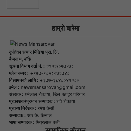
हाम्राे बारेमा
कृतिका संचार मिडिया प्रा. लि.
बैजनाथ, बाँके
सूचना विभाग दर्ता नं. :
२१२२/०७७-७८
फोन नम्बर :
+९७७-९८५८०७२७४८
विज्ञापनकाे लागि :
+९७७-९८४८०४२२८०
इमेल :
newsmansarovar@gmail.com
संरक्षक :
धर्मलाल राेकाया, डिल बहादुर परियार
प्रकाशक/प्रधान सम्पादक :
रवि राेकाया
प्रवन्ध निर्देशक :
रमेश केसी
सम्पादक :
आर.के. छिनाल
भाषा सम्पादक :
मित्रलाल वली
सामाजिक संजाल