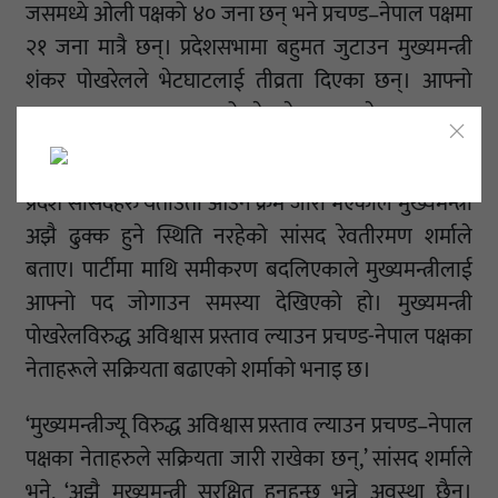
जसमध्ये ओली पक्षको ४० जना छन् भने प्रचण्ड–नेपाल पक्षमा
२१ जना मात्रै छन्। प्रदेशसभामा बहुमत जुटाउन मुख्यमन्त्री
शंकर पोखरेलले भेटघाटलाई तीव्रता दिएका छन्। आफ्नो
पक्षमा बहुमत जुटाउन पोखरेलले प्रचण्ड-नेपाल पक्षका
सांसदलाई विभिन्न प्रलोभन दिएर फकाईरहेका छन्।
प्रदेश सांसदहरु यताउता आउने क्रम जारी भएकाले मुख्यमन्त्री
अझै ढुक्क हुने स्थिति नरहेको सांसद रेवतीरमण शर्माले
बताए। पार्टीमा माथि समीकरण बदलिएकाले मुख्यमन्त्रीलाई
आफ्नो पद जोगाउन समस्या देखिएको हो। मुख्यमन्त्री
पोखरेलविरुद्ध अविश्वास प्रस्ताव ल्याउन प्रचण्ड-नेपाल पक्षका
नेताहरूले सक्रियता बढाएको शर्माको भनाइ छ।
‘मुख्यमन्त्रीज्यू विरुद्ध अविश्वास प्रस्ताव ल्याउन प्रचण्ड–नेपाल
पक्षका नेताहरुले सक्रियता जारी राखेका छन्,’ सांसद शर्माले
भने, ‘अझै मुख्यमन्त्री सुरक्षित हुनुहुन्छ भन्ने अवस्था छैन।