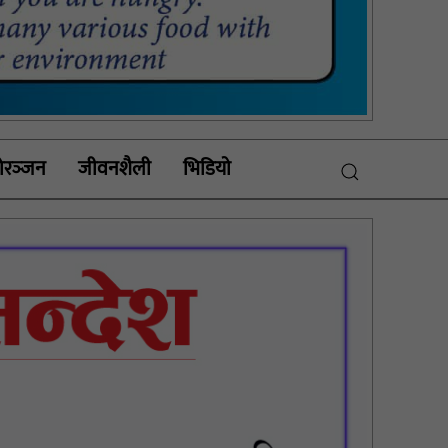
रञ्‍जन
जीवनशैली
भिडियाे