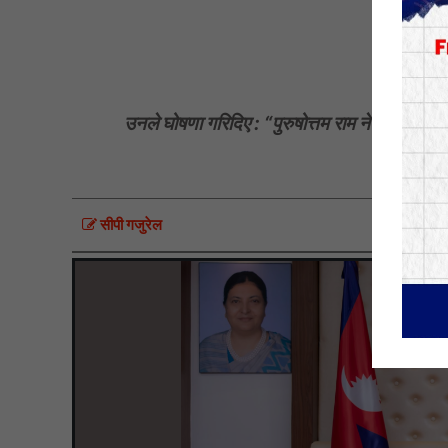
ओली
उनले घोषणा गरिदिए : “पुरुषोत्तम राम नेपालमा जन्म
अतिक्र
सीपी गजुरेल