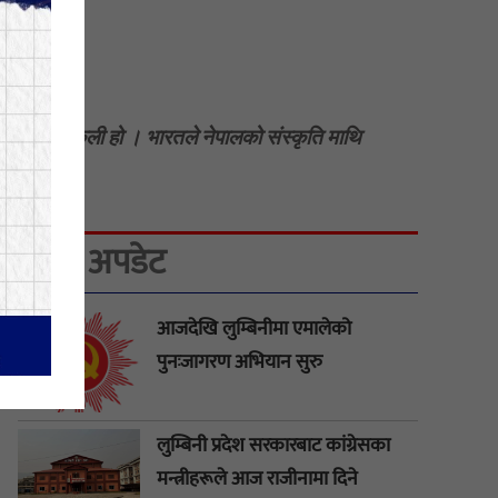
सो !
योध्या त नक्कली हो । भारतले नेपालको संस्कृति माथि
्यायो ।
ताजा अपडेट
आजदेखि लुम्बिनीमा एमालेको
पुनःजागरण अभियान सुरु
लुम्बिनी प्रदेश सरकारबाट कांग्रेसका
मन्त्रीहरूले आज राजीनामा दिने