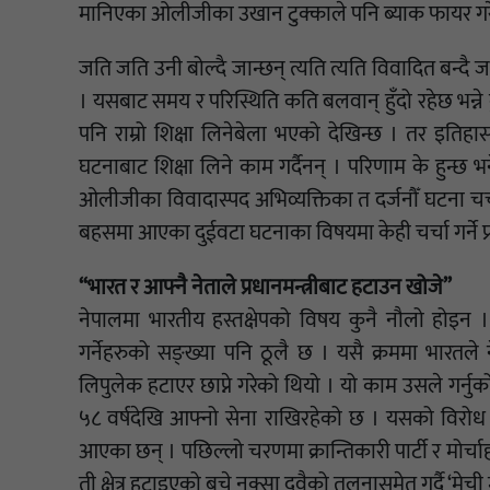
मानिएका ओलीजीका उखान टुक्काले पनि ब्याक फायर गर
जति जति उनी बोल्दै जान्छन् त्यति त्यति विवादित बन्दै 
। यसबाट समय र परिस्थिति कति बलवान् हुँदो रहेछ भन्ने
पनि राम्रो शिक्षा लिनेबेला भएको देखिन्छ । तर इतिह
घटनाबाट शिक्षा लिने काम गर्दैनन् । परिणाम के हुन्छ भने
ओलीजीका विवादास्पद अभिव्यक्तिका त दर्जनौँ घटना चर
बहसमा आएका दुईवटा घटनाका विषयमा केही चर्चा गर्ने प्
“भारत र आफ्नै नेताले प्रधानमन्त्रीबाट हटाउन खोजे”
नेपालमा भारतीय हस्तक्षेपको विषय कुनै नौलो होइन
गर्नेहरुको सङ्ख्या पनि ठूलै छ । यसै क्रममा भारतले
लिपुलेक हटाएर छाप्ने गरेको थियो । यो काम उसले गर्
५८ वर्षदेखि आफ्नो सेना राखिरहेको छ । यसको विरोध कह
आएका छन् । पछिल्लो चरणमा क्रान्तिकारी पार्टी र मोर्च
ती क्षेत्र हटाइएको बुचे नक्सा दुवैको तुलनासमेत गर्दै ‘