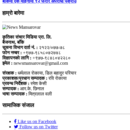
बाँकेमा एक महिनामा ९२ फरार अपराधी पक्राउ
हाम्राे बारेमा
कृतिका संचार मिडिया प्रा. लि.
बैजनाथ, बाँके
सूचना विभाग दर्ता नं. :
२१२२/०७७-७८
फोन नम्बर :
+९७७-९८५८०७२७४८
विज्ञापनकाे लागि :
+९७७-९८४८०४२२८०
इमेल :
newsmansarovar@gmail.com
संरक्षक :
धर्मलाल राेकाया, डिल बहादुर परियार
प्रकाशक/प्रधान सम्पादक :
रवि राेकाया
प्रवन्ध निर्देशक :
रमेश केसी
सम्पादक :
आर.के. छिनाल
भाषा सम्पादक :
मित्रलाल वली
सामाजिक संजाल
Like us on Facebook
Follow us on Twitter