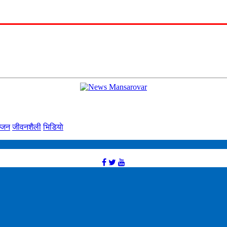
्‍जन
जीवनशैली
भिडियाे