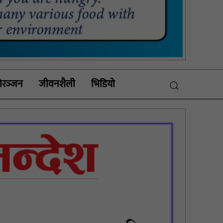
रञ्‍जन
जीवनशैली
भिडियाे