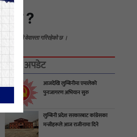
 माैन ?
ि प्रशासनले वेवास्ता गरिरहेको छ ।
ताजा अपडेट
आजदेखि लुम्बिनीमा एमालेको
पुनःजागरण अभियान सुरु
लुम्बिनी प्रदेश सरकारबाट कांग्रेसका
मन्त्रीहरूले आज राजीनामा दिने