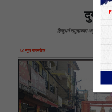
दुर्गा
हिन्दुधर्म समुदायका अगुवाहरूले प
न्युज मानसराेवर