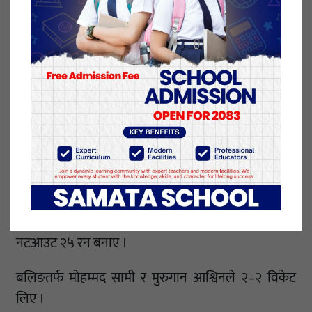
ओभरको अन्तिम बलमा निकोलस पुरनले छक्का प्रहार गर्दै
पन्जाबलाई जित दिलाए र हिरो सावित भए ।
बैंग्लोरका मोहम्मद सिराज महँगा बलर बने । उनले ३ ओभरमा
४४ रन खर्चिए तर एउटा पनि विकेट झार्न सकेनन् ।
यसअघि शारजहाँ क्रिकेट स्टेडियममा टस जितेर पहिले ब्याटिङ
गरेको बैंग्लोरले निर्धारित २० ओभरमा ६ विकेट गुमाउँदै १७१
रन बनाएको थियो । कप्तान बिराट कोहली बैंग्लोरका टप
स्कोरर रहे । उनले ३९ बलमा ४८ रन बनाए ।
आरोन फिन्च २० रनमा आउट भए । क्रिस मोरिसले ८ बलमा
नटआउट २५ रन बनाए ।
बलिङतर्फ मोहम्मद सामी र मुरुगान आश्विनले २–२ विकेट
लिए ।