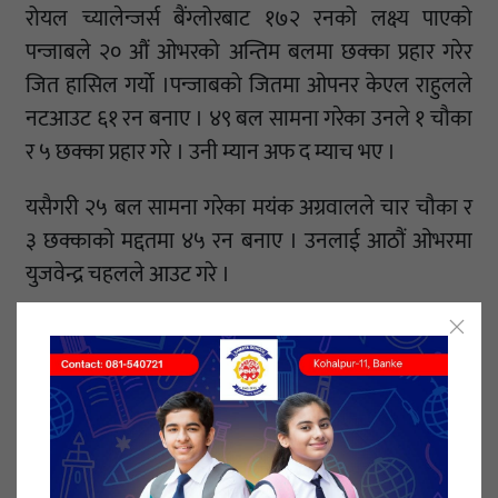
रोयल च्यालेन्जर्स बैंग्लोरबाट १७२ रनको लक्ष्य पाएको
पन्जाबले २० औं ओभरको अन्तिम बलमा छक्का प्रहार गरेर
जित हासिल गर्यो ।पन्जाबको जितमा ओपनर केएल राहुलले
नटआउट ६१ रन बनाए । ४९ बल सामना गरेका उनले १ चौका
र ५ छक्का प्रहार गरे । उनी म्यान अफ द म्याच भए ।
यसैगरी २५ बल सामना गरेका मयंक अग्रवालले चार चौका र
३ छक्काको मद्दतमा ४५ रन बनाए । उनलाई आठौं ओभरमा
युजवेन्द्र चहलले आउट गरे ।
त्यसपछि ब्याटिङमा आएका क्रिस गेलले ५३ रन योगदान गरे ।
४५ बलमा उनले एक चौका र पाँच छक्का प्रहार गरे । केएल
राहुल र गेलले ९३ रन साझेदारी गरे । गेल रनआउट भए ।
पन्जाबलाई जितका लागि अन्तिम ओभरमा २ रन मात्र
चाहिएको थियो । तर पनि खेल अन्तिम बलसम्म पुग्यो । २० औं