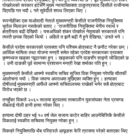
पोखरेलको सरकार हटेसँगै मुख्य न्यायाधिवक्ता ठाकुरप्रसाद डिसीले राजीनामा
दिएपछि गत भदौ ८ गते सुवेदीले शपथ लिएका थिए ।
रूपन्देहीका एक माओवादी नेताले मुख्यमन्त्री केसीले राजनीतिक नियुक्तिमा
भूगोल मिलाउन नसकेको बताए । ‘राजनीतिक नियुक्तिमा भेगीय स्वार्थ र
क्षेत्रीयता बढी देखियो । यसअघिको शंकर पोखरेल नेतृत्वको सरकारले पनि
त्यस्तै छनक दिएको थियो । अहिले त झनै बढी नै हुने देखिन्छ,’ उनले भने ।
केसीले प्रदेश सरकारको प्रवक्ता पनि पश्चिम क्षेत्रबाट नै छनौट गरेका छन् ।
आर्थिक मामिला तथा योजना मन्त्री समेत रहेका प्रदेश सरकारका प्रवक्ता
कृष्णध्वज खड्का प्यूठानका हुन् । खड्काको पनि दाङसँग साइनो जोडिएको छ
। उनी दाङकी पूर्व सामान्य प्रशासन मन्त्री रेखा शर्माका पति हुन् ।
मुख्यमन्त्री केसीले आफ्नो स्वकीय सचिव सुजित विक नियुक्त गरेपछि चौतर्फी
आलोचना भयो । विक जघन्य अपराधमा मुछिएका व्यक्ति हुन् । हत्याका
दोषीलाई मुख्यमन्त्री आफैंले आफ्नो सचिवालयमा राखेको भनेर सबै क्षेत्रबाट
विरोध भएको छ ।
तनहुँका विकले २०६५ सालमा बुटवलमा तत्कालीन युवासंघका नेता प्रचण्ड
थैबलाई गोली हानी हत्या गरेका थिए ।
हत्यामा दोषी ठहर भई १० वर्ष जेल सजाय काटेर बाहिर आउनेबित्तिकै केसीले
विकलाई स्वकीय सचिवमा नियुक्त गरेका हुन् ।
विकको नियुक्तिपछि थैब परिवारले आफूहरू फेरि त्रासमा परेको बताएका थिए