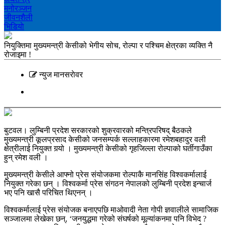
मनोरञ्‍जन
जीवनशैली
भिडियाे
नियुक्तिमा मुख्यमन्त्री केसीको भेगीय सोच, रोल्पा र पश्चिम क्षेत्रका व्यक्ति नै
रोजाइमा !
न्युज मानसराेवर
बुटवल। लुम्बिनी प्रदेश सरकारको शुक्रवारको मन्त्रिपरिषद् बैठकले
मुख्यमन्त्री कूलप्रसाद केसीको जनसम्पर्क सल्लाहकारमा रमेशबहादुर वली
क्षेत्रीलाई नियुक्त गर्‍यो । मुख्यमन्त्री केसीको गृहजिल्ला रोल्पाको घर्तीगाउँका
हुन् रमेश वली ।
मुख्यमन्त्री केसीले आफ्नो प्रेस संयोजकमा रोल्पाकै मानसिंह विश्वकर्मालाई
नियुक्त गरेका छन् । विश्वकर्मा प्रेस संगठन नेपालको लुम्बिनी प्रदेश इन्चार्ज
भए पनि खासै परिचित थिएनन् ।
विश्वकर्मालाई प्रेस संयोजक बनाएपछि माओवादी नेता गोपी ज्ञवालीले सामाजिक
सञ्जालमा लेखेका छन्, ‘जनयुद्धमा गरेको संघर्षको मूल्यांकनमा पनि विभेद ?