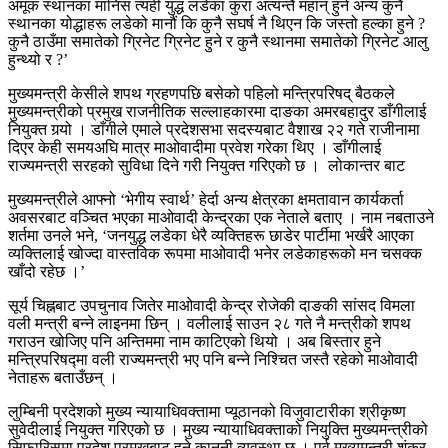
अमूक स्थानका मानिस त्यही युद्ध लडेका कुरा अत्यन्तै महान् हुने अन्य कुनै
स्थानका योद्धाहरू लडेको मानौं कि कुनै सघर्ष नै थिएन कि जस्तो हल्का हुने ?
कुनै ठाउँमा समातेको ग्रिनेट ग्रिनेट हुने र कुनै स्थानमा समातेको ग्रिनेट आलु
हुन्थ्यो र ?’
मुख्यमन्त्री केसीले शपथ ग्रहणपछि बसेको पहिलो मन्त्रिपरिषद् बैठकले
मुख्यमन्त्रीको प्रमुख राजनीतिक सल्लाहकारमा दाङका अमरबहादुर डाँगीलाई
नियुक्त गर्‍यो । डाँगीले एमाले प्रदेशसभा सदस्यबाट वैशाख २२ गते राजीनामा
दिएर केही समयअघि मात्र माओवादीमा प्रवेश गरेका थिए । डाँगीलाई
राज्यमन्त्री सरहको सुविधा दिने गरी नियुक्त गरिएको छ । लोकान्तर बाट
मुख्यमन्त्रीले आफ्नो ‘भेगीय स्वार्थ’ हेर्दा अन्य क्षेत्रका क्षमतावान कार्यकर्ता
अवसरबाट वञ्चित भएका माओवादी केन्द्रका एक नेताले बताए । नाम नबताउने
शर्तमा उनले भने, ‘जनयुद्ध लडेका धेरै व्यक्तिहरू छाडेर पार्टीमा भर्खरै आएका
व्यक्तिलाई खोज्दा वास्तविक रूपमा माओवादी भनेर लडेकाहरूको मन चसक्क
खाँदो रहेछ ।’
सूर्य चिह्नबाट उपचुनाव जितेर माओवादी केन्द्र रोजेकी दाङकी सांसद विमला
वली मन्त्री बन्ने लाइनमा छिन् । वलीलाई साउन २८ गते नै मन्त्रीको शपथ
गराउन खोजिए पनि अन्तिममा नाम काटिएको थियो । अब बिस्तार हुने
मन्त्रिपरिषद्मा वली राज्यमन्त्री भए पनि बन्ने निश्चित जस्तै रहेको माओवादी
नेताहरू बताउँछन् ।
लुम्बिनी प्रदेशको मुख्य न्यायाधिवक्तामा प्यूठानको विजुवाटारीका श्रीकृष्ण
सुवेदीलाई नियुक्त गरिएको छ । मुख्य न्यायाधिवक्ताको नियुक्ति मुख्यमन्त्रीको
सिफारिसमा प्रदेश प्रमुखबाट हुने कानूनी व्यवस्था छ । पूर्व मुख्यमन्त्री शंकर