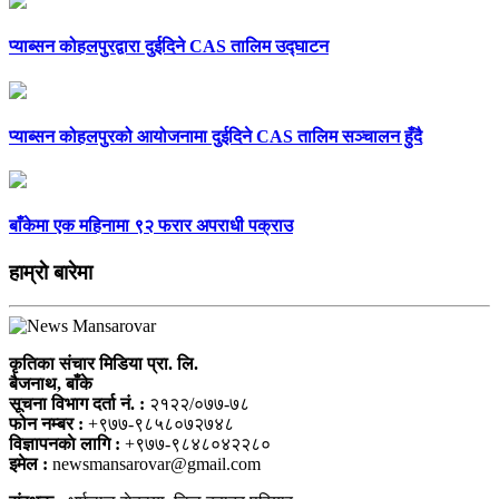
प्याब्सन कोहलपुरद्वारा दुईदिने CAS तालिम उद्घाटन
प्याब्सन कोहलपुरको आयोजनामा दुईदिने CAS तालिम सञ्चालन हुँदै
बाँकेमा एक महिनामा ९२ फरार अपराधी पक्राउ
हाम्राे बारेमा
कृतिका संचार मिडिया प्रा. लि.
बैजनाथ, बाँके
सूचना विभाग दर्ता नं. :
२१२२/०७७-७८
फोन नम्बर :
+९७७-९८५८०७२७४८
विज्ञापनकाे लागि :
+९७७-९८४८०४२२८०
इमेल :
newsmansarovar@gmail.com