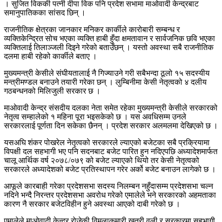
। सुजित विककी पत्नी दीपा विक पनि प्रदेश सभामा माओवादी केन्द्रबाट
समानुपातिकका सांसद छिन् ।
राजनीतिक क्षेत्रका जानकार मनिकर कार्कीले कारोबारी सम्बन्ध र
व्यक्तिकेन्द्रित सोच भएका व्यक्ति हाबी हुँदा क्षमतावान र सार्वजनिक छवि भएका
व्यक्तिलाई तिलाञ्जली दिइने गरेको बताउँछन् । यस्तो अवस्था सबै राजनीतिक
दलमा हाबी रहेको कार्कीले बताए ।
मुख्यमन्त्री केसीले संघीयतालाई नै गिज्याउने गरी सबैभन्दा ठूलो १५ सदस्यीय
मन्त्रीमण्डल बनाउने तयारी गरेका छन् । लुम्बिनीमा केसी नेतृत्वको ४ दलीय
गठबन्धनको मिलिजुली सरकार छ ।
माओवादी केन्द्र संसदीय दलका नेता समेत रहेका मुख्यमन्त्री केसीले सरकारको
नेतृत्व सम्हालेको १ महिना पूरा भइसकेको छ । यस अवधिसम्म उनले
सरकारलाई पूर्णता दिन सकेका छैनन् । प्रदेश सरकार अलमलमा देखिएको छ ।
यसअघि शंकर पोखरेल नेतृत्वको सरकारले ल्याएको बजेटका सबै प्रक्रियामा
विपक्षी दल सहभागी भए पनि सदनबाट बजेट पारित हुन नदिएपछि अध्यादेशमार्फत
चालू आर्थिक वर्ष २०७८/०७९ को बजेट ल्याएको थियो तर केसी नेतृत्वको
सरकारले अध्यादेशको बजेट प्रतिस्थापन गरेर अर्को बजेट बनाउन लागेको छ ।
आफूले कारबाही गरेका प्रदेशसभा सदस्य निलम्बन नहुँदासम्म प्रदेशसभा चल्न
नदिने भन्दै निरन्तर प्रदेशसभा अवरोध गरेको एमालेले भने सरकारको अहमताका
कारण नै सरकार बजेटविहीन हुने अवस्था आएको दाबी गरेको छ ।
एमालेले माओवादी केन्द्र रोजेकी विमलाकुमारी खत्री वली र सरकारमा सहभागी