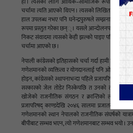
हौं । त्यसका लागि आर्थिक–सामाजिक रूपान्तरणको ए
चर्चामा त्यति आएको थिएन । त्यसको लिखित दस्तावेज चुन
हाल उपलब्ध नभए पनि घनेन्द्रपुरुषले सम्झनाका आधारम
रूपमा प्रस्तुत गरेका छन्् । यसले आन्दोलनपछि गणे
निकट संवादमा त्यसको केही झल्को पाइए पनि यसबारे अह
चर्चामा आएको छ ।
नेपाली कांग्रेसको इतिहासको चर्चा गर्दा हामी प्राय: बीप
गणेशमानको व्यक्तित्व र योगदानलाई पनि ओझेल पार्ने गर
होइन, कांग्रेसको स्थापनाभन्दा पहिले प्रजापरिषद् काण्ड
सरकारको जेल तोडेर निस्केपछि त उनको त्यो छवि अझ
खोजेको राजनीतिक संगठन र क्रान्तिको लक्ष्य हास
प्रजापरिषद् काण्डदेखि २०४६ सालमा प्रजातन्त्र पुन:
गणेशमानको स्थान नेपालको राजनीतिक संघर्षको यात्रामा वि
बीपीबाट सम्भव भएन, त्यो गणेशमानबाट सम्भव भयो । उनका