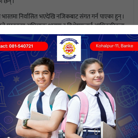
 छन् ।
मै भारतमा निर्वासित भएदेखि नजिकबाट संगत गर्न पाएका हुन् ।
ले पुस्तकमा अभिव्यक्त धारणा र विश्लेषणलाई आधिकारिकता
भन्दा पनि लेखको निजी अनुभूति, अवलोकन र विश्लेषणले युक्त
ऐतिहासिक महत्त्वको स्रोत साबित हुने अपेक्षा गर्न सकिन्छ ।
 । बीपीसँग राष्ट्रिय–अन्तर्राष्ट्रिय तहमा विचारको बहसलाई
 । त्यसैले होला, आफूपछि गणेशमानले कांग्रेसको एकल नेतृत्व
रै सक्छन् भन्ने पनि विश्वास भएन । त्यसैले गणेशमान, किसुनजी र
८ सालको आमचुनावसम्म कुनै रूपमा कायम रह्यो । तर चुनावपछि
जीको पराजय र गिरिजाको नेतृत्वप्रति सुरुआती दिनदेखि नै
 प्रचार भयो— आफ्नो भतिजो दुर्गेशमानलाई योजना आयोगको
 तर त्यसका पछाडि केवल सत्ताकेन्द्री कुरा थिएन ।
े ‘आर्थिक क्रान्ति’ को कुरा गर्न थालेको हामी सबैले सुनेकै