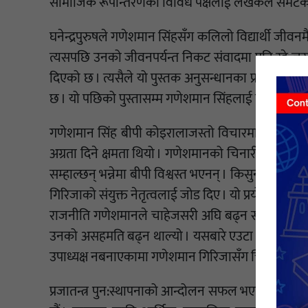
सामाजिक रूपान्तरणका विविध पक्षलाई लेखकले समेटेका
घनेन्द्रपुरुषले गणेशमान सिंहसँग कलिलो विद्यार्थी जीवन
त्यसपछि उनको जीवनपर्यन्त निकट संवादमा पनि रहे जस
दिएको छ । त्यसैले यो पुस्तक अनुसन्धानका प्राविधिकता
छ । यो पछिको पुस्तासम्म गणेशमान सिंहलाई चिनाउने एउटा 
गणेशमान सिंह बीपी कोइरालाजस्तो विचारमा वाचाल होइनन्
अग्रता दिने क्षमता थियो । गणेशमानको चिनारी त्यो होइन
सम्हाल्छन् भन्नेमा बीपी विश्वस्त भएनन् । किसुनजीले मात्
गिरिजाको संयुक्त नेतृत्वलाई जोड दिए । यो प्रयोग २०४
राजनीति गणेशमानले चाहेजसरी अघि बढ्न सकेन । किसुन
उनको असहमति बढ्न थाल्यो । यसबारे एउटा भनाइ बढी
उपाध्यक्ष नबनाएकामा गणेशमान गिरिजासँग चिढिएका हुन् ।
प्रजातन्त्र पुन:स्थापनाको आन्दोलन सफल भएपछि गणेशमानल