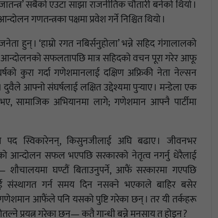
प्रजातन्त्र’ सबैको एउटा साझा राजनीतिक चौतारी बनेको थियो ।
न गणतन्त्रका पक्षमा प्रवेश गर्ने निश्चित थियो ।
ेता हुन् । ‘हाम्रो रगत नबिर्सनुहोला’ भन्ने सहिद गंगालालको
ो आन्दोलनको सफलतापछि मात्र सहिदको वचन पूरा गरेर आफू
षको कुरा गर्दा गणेशमानलाई दक्षिण अफ्रिकी नेता नेल्सन
ुवैले आफ्नो संघर्षलाई लक्षित उद्देश्यमा पुर्‍याए । मन्डेला एक
भए, सामाजिक अभियानमा लागे; गणेशमान आफ्नै पार्टीमा
को पद स्विकारेनन्, किसुनजीलाई अघि बढाए । जीवनभर
गरेको आन्दोलन सफल भएपछि सरकारको नेतृत्व नगर्नु धेरैलाई
्— शौचालयमा घण्टौं बिताउनुपर्ने, आफैं सरकारमा गएपछि
ाई संस्थागत गर्न समय दिन नसक्ने भएकाले बाहिर बसेर
 गणेशमान आफैंले पनि यसको पुष्टि गरेका छन् । तर यी तर्कहरू
 खोतल्ने प्रयत्न गरेका छन्— कतै गान्धी बन्ने मनसाय त होइन ?