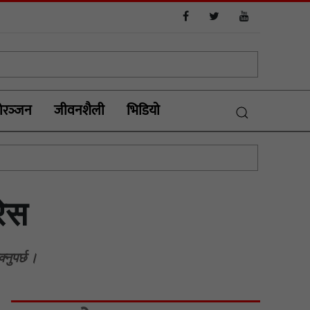
रञ्‍जन
जीवनशैली
भिडियाे
रेस
्नुपर्छ ।