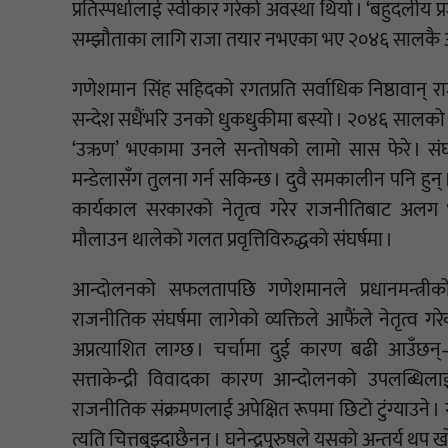
प्रतिस्पर्धालाई स्वीकार गरेको अवस्था थियो । ‘बहुदलीय 
सम्झौताका लागि राजा तयार नभएका भए २०४६ सालकै आन्दोल
गणेशमान सिंह सहिदको रगतप्रति सर्वाधिक निष्ठावान् राजन
सन्देश सधैंभरि उनको धुकधुकीमा बस्यो । २०४६ सालक
‘उऋण’ भएकामा उनले सन्तोषको लामो सास फेरे । संघर्
मन्डेलासँग तुलना गर्न सकिन्छ । दुवै समकालीन पनि हुन् । द
कार्यकाल सरकारको नेतृत्व गरेर राजनीतिबाट अलग 
मौलाउन थालेको गलत प्रवृत्तिविरुद्धको संघर्षमा ।
आन्दोलनको सफलतापछि गणेशमानले प्रधानमन्त्री
राजनीतिक संघर्षमा लागेको व्यक्तिले आफैंले नेतृत्व 
अप्रत्याशित लाग्छ । चर्चामा दुई कारण बढी आउँछन
सत्ताकेन्द्री विवादका कारण आन्दोलनको उपलब्धिल
राजनीतिक संक्रमणलाई अपेक्षित रूपमा छिटो टुंग्याउने ।
त्यति चित्तबुझ्दाछैनन् । घनेन्द्रपुरुषले यसको अन्तर्य थप