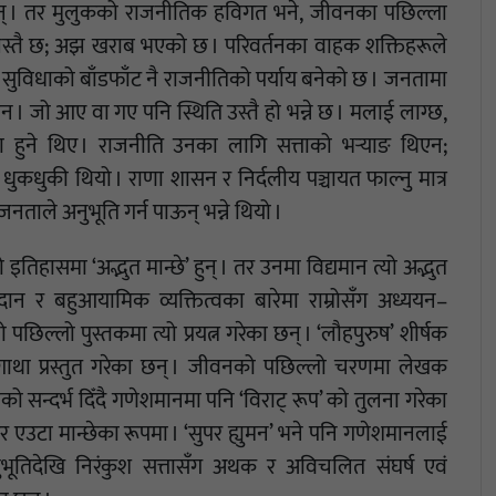
नन् । तर मुलुकको राजनीतिक हविगत भने, जीवनका पछिल्ला
त्यस्तै छ; अझ खराब भएको छ । परिवर्तनका वाहक शक्तिहरूले
र सुविधाको बाँडफाँट नै राजनीतिको पर्याय बनेको छ । जनतामा
ैन । जो आए वा गए पनि स्थिति उस्तै हो भन्ने छ । मलाई लाग्छ,
मा हुने थिए । राजनीति उनका लागि सत्ताको भर्‍याङ थिएन;
धुकधुकी थियो । राणा शासन र निर्दलीय पञ्चायत फाल्नु मात्र
ाले अनुभूति गर्न पाऊन् भन्ने थियो ।
िहासमा ‘अद्भुत मान्छे’ हुन् । तर उनमा विद्यमान त्यो अद्भुत
ान र बहुआयामिक व्यक्तित्वका बारेमा राम्रोसँग अध्ययन–
छिल्लो पुस्तकमा त्यो प्रयत्न गरेका छन् । ‘लौहपुरुष’ शीर्षक
ाथा प्रस्तुत गरेका छन् । जीवनको पछिल्लो चरणमा लेखक
ाको सन्दर्भ दिँदै गणेशमानमा पनि ‘विराट् रूप’ को तुलना गरेका
 एउटा मान्छेका रूपमा । ‘सुपर ह्युमन’ भने पनि गणेशमानलाई
भूतिदेखि निरंकुश सत्तासँग अथक र अविचलित संघर्ष एवं