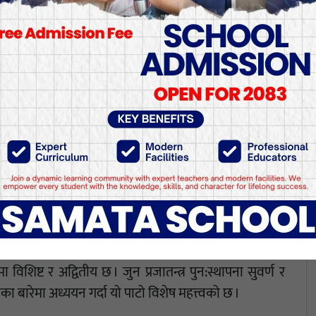
उटा सोच र कार्यक्रमको खाका पनि रहेछ, जुन सार्वजनिक
ावको पूर्वसन्ध्यामा घोषणापत्रमा परोस् भनेर दिइएको रहेछ ।
ा आन्दोलनपछि, गणेशमान के चाहन्थे भनेर त्यसलाई बुँदागत
शमानको आर्थिक–सामाजिक विचारलाई उजागर गर्छ । उनीसँगको
िलेसम्म खासै चर्चा भएको थिएन । ढिलै भए पनि त्यो अहिले
ी कोइरालाको विचार र संघर्षकै वरिपरि सीमित हुने गर्छौं । यसले
ेको छ । वास्तवमा गणेशमानको व्यक्तित्व कांग्रेस भएर बनेको
देखि नै क्रान्तिकारी पहिचान बनिसकेको थियो । त्यसमाथि राणा
 चुलिएको थियो । बीपीका लागि पनि आफूले निर्माण गर्न
िल गर्न गणेशमानको साथ अपरिहार्य थियो । १९९७ सालको
स्थापनाको आन्दोलन र त्यसपछि जनजागरण अभियानसम्म हेर्दा
शिष्ट र अद्वितीय छ । जुन प्रजातन्त्र पुन:स्थापना सुवर्ण र
 बारेमा अध्ययन गर्दा यो पाटो विशेष महत्त्वको छ ।