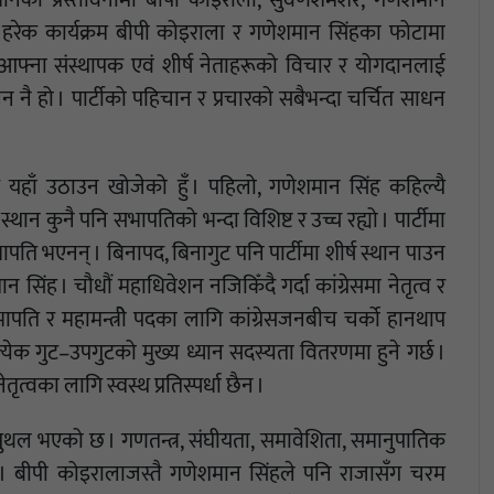
विधानको प्रस्तावनामा बीपी कोइराला, सुवर्णशमशेर, गणेशमान
 हरेक कार्यक्रम बीपी कोइराला र गणेशमान सिंहका फोटामा
मा आफ्ना संस्थापक एवं शीर्ष नेताहरूको विचार र योगदानलाई
न नै हो । पार्टीको पहिचान र प्रचारको सबैभन्दा चर्चित साधन
ंग यहाँ उठाउन खोजेको हुँ । पहिलो, गणेशमान सिंह कहिल्यै
थान कुनै पनि सभापतिको भन्दा विशिष्ट र उच्च रह्यो । पार्टीमा
ति भएनन् । बिनापद, बिनागुट पनि पार्टीमा शीर्ष स्थान पाउन
न सिंह । चौधौं महाधिवेशन नजिकिँदै गर्दा कांग्रेसमा नेतृत्व र
भापति र महामन्त्रीे पदका लागि कांग्रेसजनबीच चर्को हानथाप
्रत्येक गुट–उपगुटको मुख्य ध्यान सदस्यता वितरणमा हुने गर्छ ।
तृत्वका लागि स्वस्थ प्रतिस्पर्धा छैन ।
थल भएको छ । गणतन्त्र, संघीयता, समावेशिता, समानुपातिक
ा छन् । बीपी कोइरालाजस्तै गणेशमान सिंहले पनि राजासँग चरम