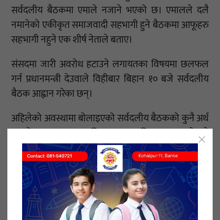
सर्वदलीय बैठकमा एमाले नजाने भएको छ। एमालले दलै
नमानेको एकीकृत समाजवादी सहभागी हुने बैठकमा आफूहरु
सहभागी नहुने एक शीर्ष नेताले बताए।
संसदमा जारी अवरोध हटाउने लगायतका विषयमा छलफल
गर्न प्रधानमन्त्री देउवाले विहीबार बिहान १० बजे सर्वदलीय
बैठक आह्वान गरेका छन्।
अहिलेको अवस्थामा बोलाइएको सर्वदलीय बैठकको कुनै अर्थ
उनको भनाइ छ। यसअघि सभामुख अग्निप्रसाद सापकोटाले
बोलाएको सर्वदलीय बैठक पनि एमालेले बहिस्कार गरेको
थियो।
यता एमाले पार्टी कार्यालय सचिव शेरबहादुर तामाङले भने
सर्वदलीय बैठकमा सहभागी हुनका लागि औपचारिक
निमन्त्रणा नै नआएको बताए।