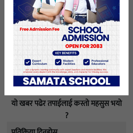
‘हामी बैठकमा जाँदैनौं,’उनले भने, ‘औपचारिक निम्तो पनि
छैन, सञ्चारमाध्यममा सुनेकै भरमा जाने कुरा हुँदैन।’
१४ आश्विन २०७८, बिहीबार प्रकाशित
यो खबर पढेर तपाईलाई कस्तो महसुस भयो
?
प्रतिक्रिया दिनुहोस्