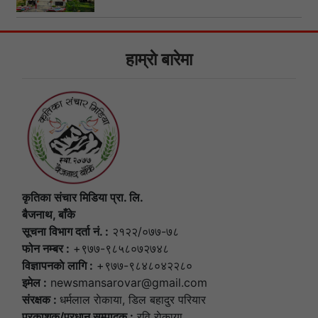
हाम्राे बारेमा
कृतिका संचार मिडिया प्रा. लि.
बैजनाथ, बाँके
सूचना विभाग दर्ता नं. :
२१२२/०७७-७८
फोन नम्बर :
+९७७-९८५८०७२७४८
विज्ञापनकाे लागि :
+९७७-९८४८०४२२८०
इमेल :
newsmansarovar@gmail.com
संरक्षक :
धर्मलाल राेकाया, डिल बहादुर परियार
प्रकाशक/प्रधान सम्पादक :
रवि राेकाया