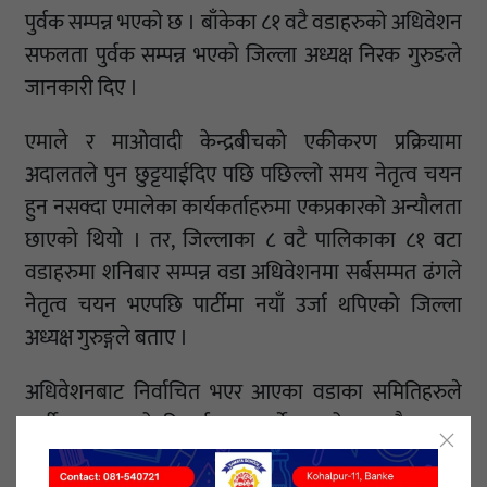
पुर्वक सम्पन्न भएको छ । बाँकेका ८१ वटै वडाहरुको अधिवेशन
सफलता पुर्वक सम्पन्न भएको जिल्ला अध्यक्ष निरक गुरुङले
जानकारी दिए ।
एमाले र माओवादी केन्द्रबीचको एकीकरण प्रक्रियामा
अदालतले पुन छुट्टयाईदिए पछि पछिल्लो समय नेतृत्व चयन
हुन नसक्दा एमालेका कार्यकर्ताहरुमा एकप्रकारको अन्यौलता
छाएको थियो । तर, जिल्लाका ८ वटै पालिकाका ८१ वटा
वडाहरुमा शनिबार सम्पन्न वडा अधिवेशनमा सर्बसम्मत ढंगले
नेतृत्व चयन भएपछि पार्टीमा नयाँ उर्जा थपिएको जिल्ला
अध्यक्ष गुरुङ्गले बताए ।
अधिवेशनबाट निर्वाचित भएर आएका वडाका समितिहरुले
पार्टी र जनताको हितार्थ काम गर्ने भएको बताउदै अध्यक्ष
गुरुङले वडा अधिवेशन सकिएसंगै बाँकेमा नेकपा एमालेले