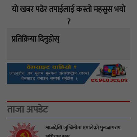
यो खबर पढेर तपाईलाई कस्तो महसुस भयो
?
प्रतिक्रिया दिनुहोस्
ताजा अपडेट
आजदेखि लुम्बिनीमा एमालेको पुनःजागरण
अभियान सुरु