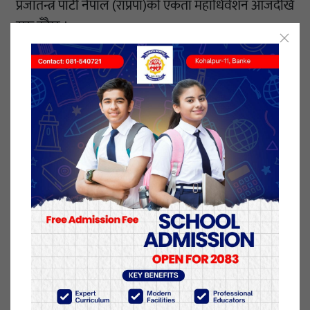
प्रजातन्त्र पार्टी नेपाल (राप्रपा)को एकता महाधिवेशन आजदेखि
सुरु हुँदैछ ।
भृकुटीमण्डपमा सुरू हुने महाधिवेशन तीन दिनसम्म चल्नेछ ।
महाधिवेशन प्रचारप्रसार समितिका संयोजक मोहन श्रेष्ठका
अनुसार महाधिवेशनमा झण्डै ४ हजार ४ सय प्रतिनिधि
सहभागी हुनेछन् ।
महाधिवेशनले १४७ सदस्यीय नयाँ कार्यसमिति चयन गर्नेछ ।
आगामी अध्यक्षका लागि वर्तमान अध्यक्ष कमल थापा र
महामन्त्री राजेन्द्रप्रसाद लिङ्देन भिड्दैछन् ।
तीन जना अध्यक्षमध्ये प्रकाशचन्द्र लोहनीले लिङ्देनलाई
समर्थन गर्ने घोषणा गरिसकेका छन् । अध्यक्षत्रयमध्ये पशुपति
शमसेर राणाले पनि निर्वाचन नलड्ने बताइसकेका छन्।
१५ मंसिर २०७८, बुधबार प्रकाशित