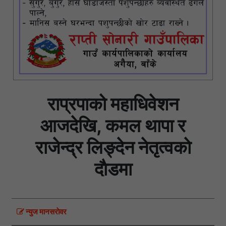
राप्रपाको महाधिवेशन
आजदेखि, कमल थापा र
राजेन्द्र लिङ्देन नेतृत्वकाे
दाैडमा
न्युज मानसराेवर