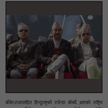
बाँके\राजासहित हिन्दूराष्ट्रको एजेन्डा बोक्दै आएको राष्ट्रिय