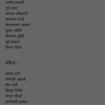
लक्ष्मण ज्ञवाली
सुर्य थापा
बलराम अधिकारी
घनश्याम पाण्डे
चेतनारायण आचार्य
कुमार दशौंदीं
शिवराज सुवैदी
सुर्य ढकाल
किरण पौडेल
महिला :
कोमल वली
गोमादेवि आचार्य
दीपा शर्मा
विमला घिमिरे
शान्ता चौधरी
शान्तिदेवी ढकाल