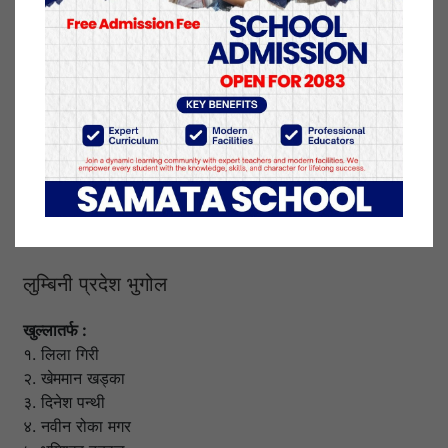
उपमहासचिव :
प्रदीप ज्ञवाली
सचिव :
गोकर्ण विष्ट
छबिलाल विश्वकर्मा
टोपबहादुर रायमाझी
लुम्बिनी प्रदेश भुगोल
खुल्लातर्फ :
१. लिला गिरी
२. खेममान खड्का
३. दिनेश पन्थी
४. नवीन रोका मगर