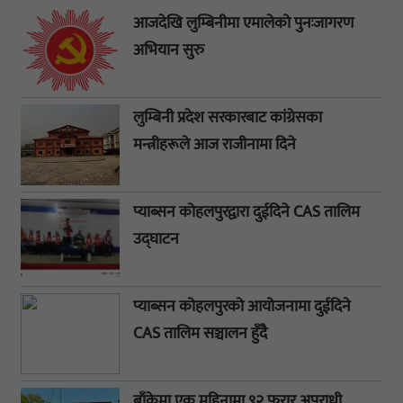
आजदेखि लुम्बिनीमा एमालेको पुनःजागरण
अभियान सुरु
लुम्बिनी प्रदेश सरकारबाट कांग्रेसका
मन्त्रीहरूले आज राजीनामा दिने
प्याब्सन कोहलपुरद्वारा दुईदिने CAS तालिम
उद्घाटन
प्याब्सन कोहलपुरको आयोजनामा दुईदिने
CAS तालिम सञ्चालन हुँदै
बाँकेमा एक महिनामा ९२ फरार अपराधी