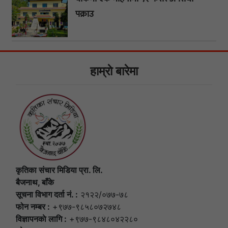
पक्राउ
हाम्राे बारेमा
कृतिका संचार मिडिया प्रा. लि.
बैजनाथ, बाँके
सूचना विभाग दर्ता नं. :
२१२२/०७७-७८
फोन नम्बर :
+९७७-९८५८०७२७४८
विज्ञापनकाे लागि :
+९७७-९८४८०४२२८०