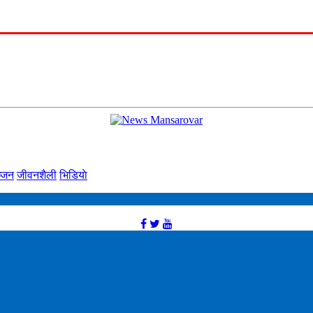
्‍जन
जीवनशैली
भिडियाे