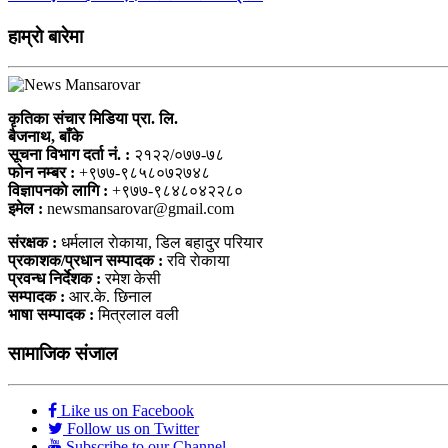
हाम्राे बारेमा
कृतिका संचार मिडिया प्रा. लि.
बैजनाथ, बाँके
सूचना विभाग दर्ता नं. :
२१२२/०७७-७८
फोन नम्बर :
+९७७-९८५८०७२७४८
विज्ञापनकाे लागि :
+९७७-९८४८०४२२८०
इमेल :
newsmansarovar@gmail.com
संरक्षक :
धर्मलाल राेकाया, डिल बहादुर परियार
प्रकाशक/प्रधान सम्पादक :
रवि राेकाया
प्रवन्ध निर्देशक :
रमेश केसी
सम्पादक :
आर.के. छिनाल
भाषा सम्पादक :
मित्रलाल वली
सामाजिक संजाल
Like us on Facebook
Follow us on Twitter
Subscribe to our Channel