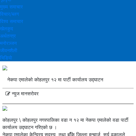
मुख्य समाचार
विचार/ब्लग
विश्व समाचार
खेलकुद
अर्थतन्त्र
मनोरञ्‍जन
जीवनशैली
भिडियाे
नेकपा एमालेको कोहलपुर १२ मा पार्टी कार्यालय उद्घाटन
न्युज मानसराेवर
कोहलपुर \ कोहलपुर नगरपालिका वडा न १२ मा नेकपा एमालेको वडा पार्टी
कार्यालय उद्घाटन गरिएको छ ।
नेकपा एमालेका केन्द्रिय सदस्य तथा बाँँके जिल्ला इन्चार्ज सुर्य ढकालले