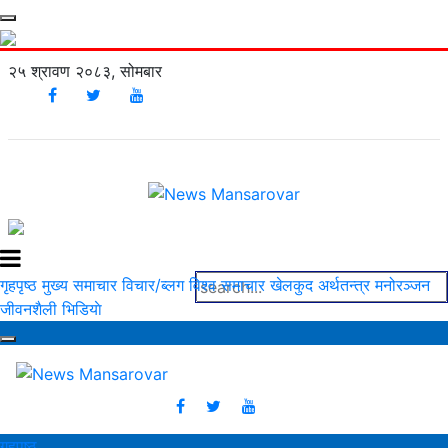
२५ श्रावण २०८३, सोमबार
गृहपृष्ठ
मुख्य समाचार
विचार/ब्लग
विश्व समाचार
खेलकुद
अर्थतन्त्र
मनोरञ्‍जन
जीवनशैली
भिडियाे
गृहपृष्ठ