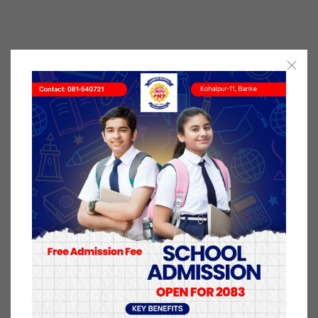
ओली सरकारको अधिनायकवादी, सर्वसत्तावादी, निरंकुश र
स्वेच्छाचारी चरित्रबाट उत्पन्न लोकतान्त्रिक मूल्य, मान्यता र
संवैधानिक व्यवस्था प्रतिकूल बदनियतपूर्ण कार्यका विरुद्धमा
कोहलपुर नगरका बिभिन्न भागको परिक्रमा गरि सभा गरेकोे हो
।
विराेध सभामा सेल्फी खिच्दै बैजनाथ गाउँपालिका वडा न ८
का वडा सदस्य धिरेन्द् शिह ।
सभामा बाँकेका विभिन्न स्थान बाट नेता कायर्कताहरूकाे
सहभागिता रहेकाे थियाे । विशेष गरि विराेध सभामा बाँकेका
बैजनाथ, काेहलपुर खजुरा , लगाएतका नेता कायर्कताहरूकाे