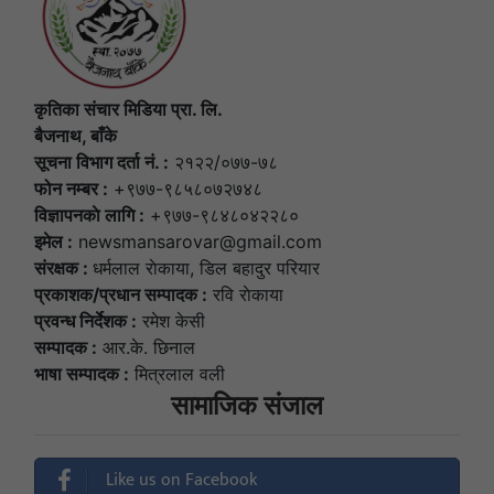
कृतिका संचार मिडिया प्रा. लि.
बैजनाथ, बाँके
सूचना विभाग दर्ता नं. :
२१२२/०७७-७८
फोन नम्बर :
+९७७-९८५८०७२७४८
विज्ञापनकाे लागि :
+९७७-९८४८०४२२८०
इमेल :
newsmansarovar@gmail.com
संरक्षक :
धर्मलाल राेकाया, डिल बहादुर परियार
प्रकाशक/प्रधान सम्पादक :
रवि राेकाया
प्रवन्ध निर्देशक :
रमेश केसी
सम्पादक :
आर.के. छिनाल
भाषा सम्पादक :
मित्रलाल वली
सामाजिक संजाल
Like us on Facebook