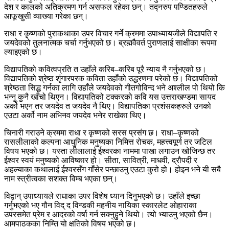
देश र कालको अतिक्रमण गर्न असफल रहेका छन्। तद्नरुप पण्डितहरुले
आफूखुसी व्याख्या गरेका छन्।
राधा र कृष्णको पुराकथाका उपर विचार गर्ने क्रममा उपाध्यायजीले विद्यापति र
जयदेवको तुलनात्मक चर्चा गर्नुभएको छ। ब्रह्मवैवर्त पुराणलाई साक्षीका रूपमा
ल्याइएको छ।
विद्यापतिको कवित्वप्रति त उहाँले करिब–करिब पूरै न्याय नै गर्नुभएको छ।
विद्यापतिको श्रेष्ठ शृंगारपरक कविता उहाँको उद्धरणमा परेको छ। विद्यापतिको
श्रेष्ठता सिद्ध गर्नका लागि उहाँले जयदेवको गीतगोविन्द भने अश्लील पो थियो कि
भन्नु कुनै खाँचो थिएन। विद्यापतिको टक्करको कवि यस उत्तराखण्डमा सायद
अर्को भएन तर जयदेव त जयदेव नै थिए। विद्यापतिका प्रशंसकहरुले उनको
एउटा अर्को नाम अभिनव जयदेव भनेर राखेका थिए।
चिनारी गराउने क्रममा राधा र कृष्णको सरस प्रसंग छ। राधा–कृष्णको
रासलीलाको कल्पना आधुनिक मनुष्यका निमित्त रोचक, महत्त्वपूर्ण तर जटिल
विषय भएको छ। यस्ता लीलालाई ईश्वरका नाममा पाखा लगाउन खोजिन्छ तर
ईश्वर स्वयं मनुष्यको आविष्कार हो। सीता, सावित्री, माधवी, द्रौपदी र
अहल्याका कथालाई ईश्वरसँग गाँसेर पन्छाउनु एउटा कुरो हो। होइन भने यी सबै
नाम स्त्रीत्वका सशक्त विम्ब भएका छन्।
विद्वान् उपाध्यायले राधाका उपर विशेष ध्यान दिनुभएको छ। उहाँले इच्छा
गर्नुभएको भए गौन विद् द विन्डकी महनीय नायिका स्कारलेट ओहाराका
उपरसमेत प्रेम र आदरको वर्षा गर्न सक्नुहुने थियो। त्यो भ्याउनु भएको छैन।
आमपाठकका निम्ति यो क्षतिको विषय भएको छ।