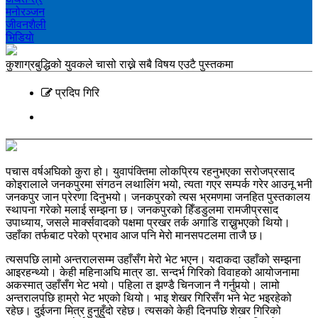
मनोरञ्‍जन
जीवनशैली
भिडियाे
कुशाग्रबुद्धिको युवकले चासो राख्ने सबै विषय एउटै पुस्तकमा
प्रदिप गिरि
पचास वर्षअघिको कुरा हो। युवापंक्तिमा लोकप्रिय रहनुभएका सरोजप्रसाद
कोइरालाले जनकपुरमा संगठन लथालिंग भयो, त्यता गएर सम्पर्क गरेर आउनू भनी
जनकपुर जान प्रेरणा दिनुभयो। जनकपुरको त्यस भ्रमणमा जनहित पुस्तकालय
स्थापना गरेको मलाई सम्झना छ। जनकपुरको हिँडडुलमा रामजीप्रसाद
उपाध्याय, जसले मार्क्सवादको पक्षमा प्रखर तर्क अगाडि राख्नुभएको थियो।
उहाँका तर्फबाट परेको प्रभाव आज पनि मेरो मानसपटलमा ताजै छ।
त्यसपछि लामो अन्तरालसम्म उहाँसँग मेरो भेट भएन। यदाकदा उहाँको सम्झना
आइरहन्थ्यो। केही महिनाअघि मात्र डा. सन्दर्भ गिरिको विवाहको आयोजनामा
अकस्मात् उहाँसँग भेट भयो। पहिला त झण्डै चिनजान नै गर्नुपर्‍यो। लामो
अन्तरालपछि हाम्रो भेट भएको थियो। भाइ शेखर गिरिसँग भने भेट भइरहेको
रहेछ। दुईजना मित्र हुनुहुँदो रहेछ। त्यसको केही दिनपछि शेखर गिरिको