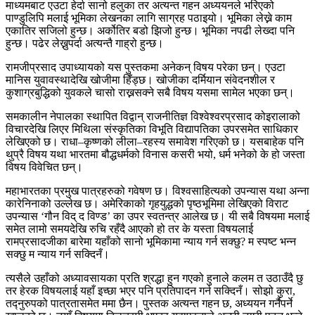
माध्यमबाट एउटा हेर्दा सानो हलुका तर अत्यन्त गहन अध्ययनले भरिएको
पाण्डुलिपि मलाई भूमिका लेखनका लागि साग्रह पठाइयो। भूमिका लेख्ने काम
एकातिर सजिलो हुन्छ। अर्कोतिर बडो झिजो हुन्छ। भूमिका नपढी लेख्दा पनि
हुन्छ। पढेर लेख्नुपर्दा अत्यन्तै गाह्रो हुन्छ।
रामजीप्रसाद उपाध्यायको यस पुस्तकमा अनेकन् विषय परेका छन्। एउटा
मानिस युवावस्थादेखि खोजीमा हिँड्छ। खोजीका दर्मियान संवेदनशील र
कुशाग्रबुद्धिको युवकले चासो राख्नसक्ने सबै विषय यसमा सामेल भएका छन्।
समकालीन नेपालका स्थापित विद्वान् राजनीतिज्ञ विश्वेश्वरप्रसाद कोइरालाको
विचारदेखि लिएर मिथिला संस्कृतिका विभूति विद्यापतिका उपरसमेत साधिकार
लेखिएको छ। राधा–कृष्णको लीला–रहस्य समावेश गरिएको छ। यसबाहेक पनि
थुप्रै विषय यथा भारतमा बौद्धधर्मको विनास कसरी भयो, धर्म भनेको के हो जस्ता
विषय विवेचित छन्।
महाभारतका प्रमुख पात्रहरुको गवेषण छ। विश्वसाहित्यको उपन्यास यथा अन्ना
कारेनिनाको उल्लेख छ। अमेरिकाको गृहयुद्धको पृष्ठभूमिमा लेखिएको विराट
उपन्यास ‘गौन विद् द विण्ड’ का उपर स्वतन्त्र आलेख छ। यी सबै विषयमा मलाई
समेत लामो समयदेखि रुचि रहँदै आएको हो तर के यस्ता विषयलाई
रामप्रसादजीका बारेमा यहाँको सानो भूमिकामा न्याय गर्न सक्छु? म स्पष्ट भन्न
सक्छु म न्याय गर्न सक्दिनँ।
त्यसैले उहाँको अध्यावसायका प्रति श्रद्धा हुन गएको हुनाले कलम त उठाउँदै छु
तर हेरक विषयलाई यहाँ इच्छा भएर पनि प्रतिपादन गर्न सक्दिनँ। सोझो कुरा,
तद्नुरुपको पात्रतासमेत ममा छैन। पुस्तक अत्यन्त गहन छ, अध्ययन गर्नैपर्ने