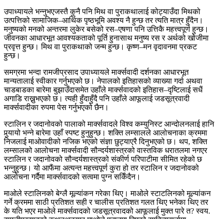
उपाध्यायले भन्नुभएजस्तै कुनै पनि मिथ वा पुराकथालाई कोट्याउँदा मिथको
उत्पत्तिको सामाजिक–आर्थिक पृष्ठभूमि अवश्य नै हुन्छ तर त्यति मात्र हुँदैन।
मनुष्यको मनको अन्तरमा लुकेर बसेको रस–एषणा पनि उत्तिकै महत्त्वपूर्ण हुन्छ।
जीवनका आधारभूत आवश्यकताको पूर्ति हुनासाथ मनुष्य रस र अर्थको खोजीमा
प्रवृत्त हुन्छ। मिथ वा पुराकथाको जन्म हुन्छ। कृष्ण–मन वृदावनमा प्रकट
हुन्छ।
समग्रमा भन्दा रामजीप्रसाद उपाध्यायले मार्क्सवादी दर्शनका आधारभूत
मान्यतालाई स्वीकार गर्नुभएको छ। नेपालको इतिहासको व्याख्या गर्दा अथवा
चाडबाडका बारेमा बुझाउँदासमेत उहाँले मार्क्सवादको इतिहास–दृष्टिलाई सधैं
अगाडि राख्नुभएको छ। त्यही हुँदाहुँदै पनि उहाँले आफूलाई जडसूत्रवादी
मार्क्सवादीका रुपमा पेस गर्नुभएको छैन।
स्टालिन र जदानोवको पालाको मार्क्सवादले विश्व कम्युनिस्ट आन्दोलनलाई हानि
पुर्‍यायो भन्ने बारेमा उहाँ स्पष्ट हुनुहुन्छ। शक्ति लम्सालले आलोचनाका क्रममा
निजलाई माओवादीको नजिक भएको संज्ञा छुट्याएरै दिनुभएको छ। थप, शक्ति
लम्सालको आलोचना मार्क्सवादी सौन्दर्यशास्त्रको वास्तविक धरातलमा नगएर
स्टालिन र जदानोवको सौन्दर्यशास्त्रको संकीर्ण परिपाटीमा सीमित रहेको छ
भन्नुहुन्छ। यो आफैंमा अत्यन्त महत्त्वपूर्ण कुरा हो तर स्टालिन र जदानोवको
आलोचना गर्दैमा मार्क्सवादको सत्वमा पुग्न सकिँदैन।
माओले स्टालिनको बेग्लै मूल्यांकन गरेका थिए। माओले स्टाटलिनको मूल्यांकन
गर्ने क्रममा साठी प्रतिशत सही र चालीस प्रतिशत गलत थिए भनेका थिए तर
के यति भएर माओले मार्क्सवादको जडसूत्रवादको आफूलाई मुक्त पारे त? स्वय.