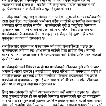
रामजीप्रसादको कथनअनुसार माओले एनानमा दिएको साहित्यवार्तामा
स्टालिनवादको झलक छ। माओले पनि कम्युनिस्ट पार्टीको सञ्चालन गर्दा
प्राधिकारवादबाट कहिल्यै पनि आफूलाई मुक्त गरेनन्।
रामजीप्रसादले आफूलाई माओवादबाट टाढा देखाउनुभएको छ तर माओवादसँग
टाढा देखाउँदैमा, स्टालिनको आलोचना गर्दैमा मार्क्सको सृजनशील परम्परालाई
आत्मसात गरेको ठहरिन सक्दैन। मार्क्सवादको चुरो त वस्तुनिष्ठ चिन्तन हो।
प्रचलित शब्दमा भन्ने हो भने यो एक ‘ओपन ह्यान्डेड’ विचारधारा पनि हो।
मार्क्सवादको सिर्जनात्मक विकास भइरहन्छ। बौद्ध वा हिन्दूदर्शन झैं यसका
युगानुकूल व्याख्याको सम्भावना छ।
रामजीप्रसाद उपाध्यायमा एकहदसम्म भने यस्तै सृजनशीलता पाइन्छ तर
मार्क्सवादका कतिपय रुढ अवधारणाले उहाँको पिछा छाडेको छैन। नेपाली
चाडबाड, महाभारतका पात्रदेखि खसराज्यको नालीबेलीमा समेत यस्ता रूढको
प्रयोग भएको छ।
मार्क्सवादको अर्को विषेशता के हो भने मार्क्सवादले जीवनका कुनै पनि अंगबाट
आफूलाई अछूतो राख्दैन। मार्क्सवादको एउटा परिभाषा यो समग्रताको दर्शन हो।
रामजीप्रसादले आफूलाई अडिग मार्क्सवादी कित्तामा राख्दाराख्दै पनि उहाँले
मार्क्सको यो द्वन्दात्मक समझलाई आत्मसात् गरेको देखिन्छ। उहाँले जीवनका
हरेक पक्षमा आफूले तादात्मय राख्नुभएको छ।
हिन्दू धर्म–दर्शनप्रति उहाँको आवश्यकताभन्दा बढी लगाव र रुझान छ। होइन,
त्यस कुरालाई छोड्ने हो भने उहाँको चिन्तनले मार्क्सवादकाे मूलभूत मान्यतासँग
सम्बन्ध राख्छ। पुस्तकको पुछारमा उहाँले रुसबाट प्रचारित भएको मार्क्सवादले
नेपालको सन्दर्भमा ठीकले व्याख्या गर्न नसक्ने कुरा स्थापना गर्नुभएको छ। यस्तै