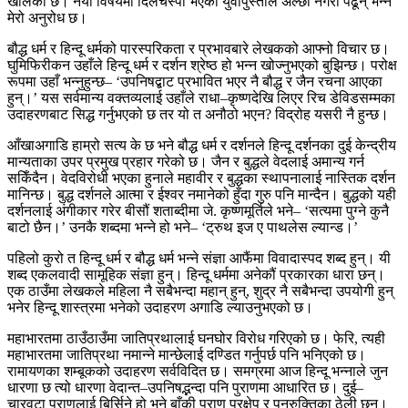
खालको छ। नयाँ विषयमा दिलचस्पी भएका युवापुस्ताले अल्छी नगरी पढून् भन्ने
मेरो अनुरोध छ।
बौद्ध धर्म र हिन्दू धर्मको पारस्परिकता र प्रभावबारे लेखकको आफ्नो विचार छ।
घुमिफिरीकन उहाँले हिन्दू धर्म र दर्शन श्रेष्ठ हो भन्न खोज्नुभएको बुझिन्छ। परोक्ष
रूपमा उहाँ भन्नुहुन्छ– ‘उपनिषद्बाट प्रभावित भएर नै बौद्ध र जैन रचना आएका
हुन्।’ यस सर्वमान्य वक्तव्यलाई उहाँले राधा–कृष्णदेखि लिएर रिच डेविडसम्मका
उदाहरणबाट सिद्ध गर्नुभएको छ तर यो त अनौठो भएन? विद्रोह यसरी नै हुन्छ।
आँखाअगाडि हाम्रो सत्य के छ भने बौद्ध धर्म र दर्शनले हिन्दू दर्शनका दुई केन्द्रीय
मान्यताका उपर प्रमुख प्रहार गरेको छ। जैन र बुद्धले वेदलाई अमान्य गर्न
सकिँदैन। वेदविरोधी भएका हुनाले महावीर र बुद्धका स्थापनालाई नास्तिक दर्शन
मानिन्छ। बुद्ध दर्शनले आत्मा र ईश्वर नमानेको हुँदा गुरु पनि मान्दैन। बुद्धको यही
दर्शनलाई अंगीकार गरेर बीसौं शताब्दीमा जे. कृष्णमूर्तिले भने– ‘सत्यमा पुग्ने कुनै
बाटो छैन।’ उनकै शब्दमा भन्ने हो भने– ‘ट्रुथ इज ए पाथलेस ल्यान्ड।’
पहिलो कुरो त हिन्दू धर्म र बौद्ध धर्म भन्ने संज्ञा आफैंमा विवादास्पद शब्द हुन्। यी
शब्द एकलवादी सामूहिक संज्ञा हुन्। हिन्दू धर्ममा अनेकौं प्रकारका धारा छन्।
एक ठाउँमा लेखकले महिला नै सबैभन्दा महान् हुन्, शुद्र नै सबैभन्दा उपयोगी हुन्
भनेर हिन्दू शास्त्रमा भनेको उदाहरण अगाडि ल्याउनुभएको छ।
महाभारतमा ठाउँठाउँमा जातिप्रथालाई घनघोर विरोध गरिएको छ। फेरि, त्यही
महाभारतमा जातिप्रथा नमान्ने मान्छेलाई दण्डित गर्नुपर्छ पनि भनिएको छ।
रामायणका शम्बूकको उदाहरण सर्वविदित छ। समग्रमा आज हिन्दू भन्नाले जुन
धारणा छ त्यो धारणा वेदान्त–उपनिषद्भन्दा पनि पुराणमा आधारित छ। दुई–
चारवटा पुराणलाई बिर्सिने हो भने बाँकी पुराण प्रक्षेप र पुनरुक्तिका ठेली छन्।