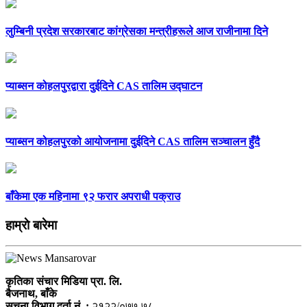
लुम्बिनी प्रदेश सरकारबाट कांग्रेसका मन्त्रीहरूले आज राजीनामा दिने
प्याब्सन कोहलपुरद्वारा दुईदिने CAS तालिम उद्घाटन
प्याब्सन कोहलपुरको आयोजनामा दुईदिने CAS तालिम सञ्चालन हुँदै
बाँकेमा एक महिनामा ९२ फरार अपराधी पक्राउ
हाम्राे बारेमा
कृतिका संचार मिडिया प्रा. लि.
बैजनाथ, बाँके
सूचना विभाग दर्ता नं. :
२१२२/०७७-७८