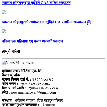
प्याब्सन कोहलपुरद्वारा दुईदिने CAS तालिम उद्घाटन
प्याब्सन कोहलपुरको आयोजनामा दुईदिने CAS तालिम सञ्चालन हुँदै
बाँकेमा एक महिनामा ९२ फरार अपराधी पक्राउ
हाम्राे बारेमा
कृतिका संचार मिडिया प्रा. लि.
बैजनाथ, बाँके
सूचना विभाग दर्ता नं. :
२१२२/०७७-७८
फोन नम्बर :
+९७७-९८५८०७२७४८
विज्ञापनकाे लागि :
+९७७-९८४८०४२२८०
इमेल :
newsmansarovar@gmail.com
संरक्षक :
धर्मलाल राेकाया, डिल बहादुर परियार
प्रकाशक/प्रधान सम्पादक :
रवि राेकाया