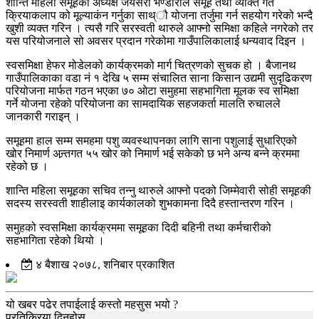
शान्ति महिला समूहकी अध्यक्ष जयसरा भण्डारीले समूह तथा व्यक्ति गत
क्रियाकलाप को मूल्याकंन गर्नुका साथ्ौ योजना तर्जुमा गर्न सहयोग गरेको भन्दै
खुशी व्यक्त गरिन । त्यसै गरि सरस्वती थारुले आफ्नो समिक्षा कहिले नगरेको तर
यस परियोजनाले सो अवसर प्रदान गरेकोमा गाउँपालिकालाई धन्यवाद दिइन ।
स्वसमिक्षा हेफर मोडेलको कार्यक्रमको मार्ग चित्रणको सुचक हो । बैजानथ
गाउँपालिकाका वडा नं १ देखि ५ सम्म संचालित साना किसान उद्यमी सुदृढिकरण
परियोजना मार्फत गठन भएका ७० ओटा समुहमा सहभागिता मूलक स्व समिक्षा
गर्ने योजना रहेको परियोजना का सामदायिक सहजकर्ता मालति रुचालले
जानकारी गराइन् ।
समूहमा हाल सम्म समहमा पशु व्यवस्थापनका लागि साना पशुलाई सुधारिएको
खोर निमार्ण अन्र्तगत ५५ खोर को निमार्ण भई सकेको छ भने अन्य बन्ने क्रममा
रहेको छ ।
शान्ति महिला समूहका सचिव तन्नु थारुले आफ्नो पदको जिम्मेवारी सोही समूहकी
सदस्य सरस्वती शाहीलाइ कार्यकालको शुभकामना दिदै हस्तान्तरण गरिन ।
समुहको स्वसमिक्षा कार्यक्रममा समूहका दिदी बहिनी तथा कर्मचारीको
सहभागिता रहेको थियो ।
४ बैशाख २०७८, शनिबार प्रकाशित
यो खबर पढेर तपाईलाई कस्तो महसुस भयो ?
प्रतिक्रिया दिनुहोस्