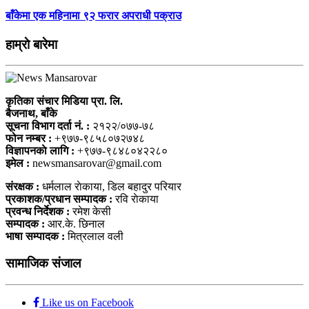
बाँकेमा एक महिनामा ९२ फरार अपराधी पक्राउ
हाम्राे बारेमा
कृतिका संचार मिडिया प्रा. लि.
बैजनाथ, बाँके
सूचना विभाग दर्ता नं. :
२१२२/०७७-७८
फोन नम्बर :
+९७७-९८५८०७२७४८
विज्ञापनकाे लागि :
+९७७-९८४८०४२२८०
इमेल :
newsmansarovar@gmail.com
संरक्षक :
धर्मलाल राेकाया, डिल बहादुर परियार
प्रकाशक/प्रधान सम्पादक :
रवि राेकाया
प्रवन्ध निर्देशक :
रमेश केसी
सम्पादक :
आर.के. छिनाल
भाषा सम्पादक :
मित्रलाल वली
सामाजिक संजाल
Like us on Facebook