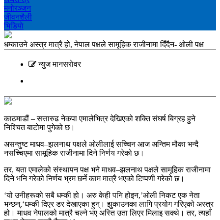
मनोरञ्‍जन
जीवनशैली
भिडियाे
धम्काउने अस्त्र मात्रै हो, नेपाल पक्षले सामूहिक राजीनामा दिँदैन- ओली पक्ष
न्युज मानसराेवर
काठमाडौं – सत्तारुढ नेकपा एमालेभित्र देखिएको शक्ति संघर्ष बिग्रह हुने
निश्चित बाटोमा पुगेको छ।
असन्तुष्ट माधव–झलनाथ पक्षले ओलीलाई सच्चिन आज अन्तिम मौका भन्दै
नसच्चिएमा सामूहिक राजीनामा दिने निर्णय गरेको छ।
तर, यता एमालेको संस्थापन पक्ष भने माधव–झलनाथ पक्षले सामूहिक राजीनामा
दिने भनि गरेको निर्णय भ्रम छर्ने काम मात्रै भएको टिप्पणी गरेको छ।
‘यो उनीहरूको सबै धम्की हो। अरु केही पनि होइन,’ओली निकट एक नेता
भन्छन्,‘धम्की दिएर डर देखाएका हुन्। झुकाउनका लागि प्रयोग गरिएको अस्त्र
हो। माधव नेपालको मात्रै चल्ने भए अस्ति उता लिएर मिलाइ सक्थे। तर, त्यहाँ