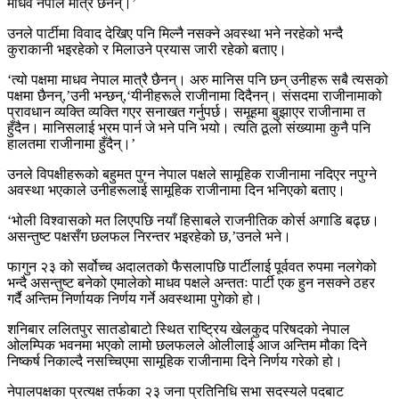
माधव नेपाल मात्रै छैनन्।’
उनले पार्टीमा विवाद देखिए पनि मिल्नै नसक्ने अवस्था भने नरहेको भन्दै
कुराकानी भइरहेको र मिलाउने प्रयास जारी रहेको बताए।
‘त्यो पक्षमा माधव नेपाल मात्रै छैनन्। अरु मानिस पनि छन् उनीहरू सबै त्यसको
पक्षमा छैनन्,’उनी भन्छन्,‘यीनीहरूले राजीनामा दिदैनन्। संसदमा राजीनामाको
प्रावधान व्यक्ति व्यक्ति गएर सनाखत गर्नुपर्छ। समूहमा बुझाएर राजीनामा त
हुँदैन। मानिसलाई भ्रम पार्न जे भने पनि भयो। त्यति ठूलो संख्यामा कुनै पनि
हालतमा राजीनामा हुँदैन्।’
उनले विपक्षीहरूको बहुमत पुग्न नेपाल पक्षले सामूहिक राजीनामा नदिएर नपुग्ने
अवस्था भएकाले उनीहरूलाई सामूहिक राजीनामा दिन भनिएको बताए।
‘भोली विश्वासको मत लिएपछि नयाँ हिसाबले राजनीतिक कोर्स अगाडि बढ्छ।
असन्तुष्ट पक्षसँग छलफल निरन्तर भइरहेको छ,’उनले भने।
फागुन २३ को सर्वोच्च अदालतको फैसलापछि पार्टीलाई पूर्ववत रुपमा नलगेको
भन्दै असन्तुष्ट बनेको एमालेको माधव पक्षले अन्ततः पार्टी एक हुन नसक्ने ठहर
गर्दै अन्तिम निर्णायक निर्णय गर्ने अवस्थामा पुगेको हो।
शनिबार ललितपुर सातडोबाटो स्थित राष्ट्रिय खेलकुद परिषदको नेपाल
ओलम्पिक भवनमा भएको लामो छलफलले ओलीलाई आज अन्तिम मौका दिने
निष्कर्ष निकाल्दै नसच्चिएमा सामूहिक राजीनामा दिने निर्णय गरेको हो।
नेपालपक्षका प्रत्यक्ष तर्फका २३ जना प्रतिनिधि सभा सदस्यले पदबाट