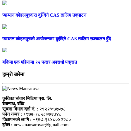
प्याब्सन कोहलपुरद्वारा दुईदिने CAS तालिम उद्घाटन
प्याब्सन कोहलपुरको आयोजनामा दुईदिने CAS तालिम सञ्चालन हुँदै
बाँकेमा एक महिनामा ९२ फरार अपराधी पक्राउ
हाम्राे बारेमा
कृतिका संचार मिडिया प्रा. लि.
बैजनाथ, बाँके
सूचना विभाग दर्ता नं. :
२१२२/०७७-७८
फोन नम्बर :
+९७७-९८५८०७२७४८
विज्ञापनकाे लागि :
+९७७-९८४८०४२२८०
इमेल :
newsmansarovar@gmail.com