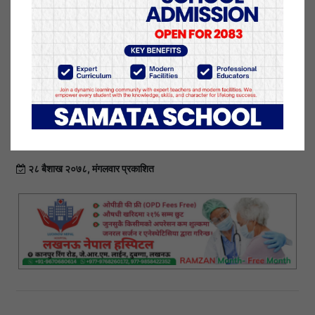
ज्वरो तथा खोकी नलागे होम आइसोलेशन बसेका मान्छेले
आरडिटी वा पीसीआर गर्नुपर्ने आवश्यकता हुँदैन।
कोरोनाबाट जोगिन घरमै बस्नु आवश्यक हुन्छ। संक्रमणको
दोस्रो लहर निकै घातक देखिएको छ। सम्भव भएसम्म घर
बाहिर नजानु नै बुद्धिमानी हुन्छ। बाहिर निस्किनै परे मास्क
लगाएर सामाजिक दूरी कायम गर्नु आवश्यक हुन्छ।
२८ बैशाख २०७८, मंगलवार प्रकाशित