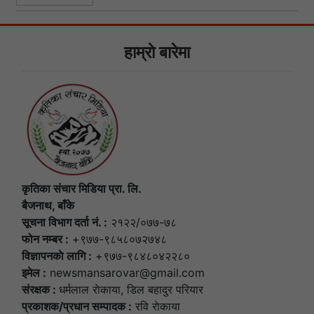
हाम्राे बारेमा
कृतिका संचार मिडिया प्रा. लि.
बैजनाथ, बाँके
सूचना विभाग दर्ता नं. :
२१२२/०७७-७८
फोन नम्बर :
+९७७-९८५८०७२७४८
विज्ञापनकाे लागि :
+९७७-९८४८०४२२८०
इमेल :
newsmansarovar@gmail.com
संरक्षक :
धर्मलाल राेकाया, डिल बहादुर परियार
प्रकाशक/प्रधान सम्पादक :
रवि राेकाया