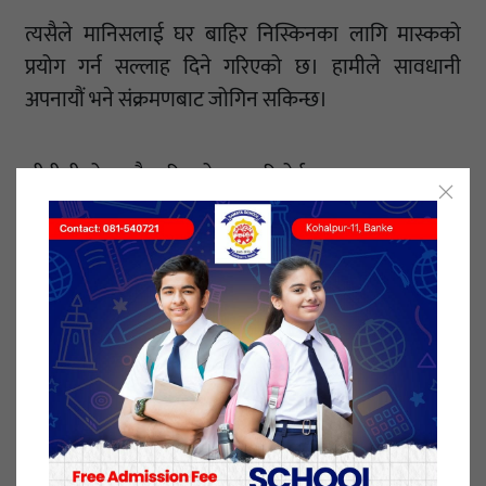
त्यसैले मानिसलाई घर बाहिर निस्किनका लागि मास्कको
प्रयोग गर्न सल्लाह दिने गरिएको छ। हामीले सावधानी
अपनायौं भने संक्रमणबाट जोगिन सकिन्छ।
सीडीसीको हालै गरिएको एक रिपोर्टमा युवाहरूमा लक्षण
देखिएको १० दिनसम्म संक्रमण रहन्छ। यसलाई आधार मान्दा
१० दिनपछि युवाहरूबाट अरुमा संक्रमण नसर्ने देखिन्छ।
तर, गम्भीर रोगी वा कमजोर प्रतिरोधात्मक क्षमता भएका
मानिसबाट २० दिनसम्म संक्रमण सर्ने पाइएको छ। प्रेस
इन्फर्मेशन ब्यूरो (पीआईबी) ले ट्वीट गर्दै लक्षण सुरु भएको १०
दिनपछि कोरोना संक्रमित गैरसंक्रमित हुने पाइएको छ। १०
दिनपछि संक्रमण नफैलिने पाइएको छ।
कुनै मानिसमा पछिल्ला केहि दिन कुनै लक्षण नदेखिए वा