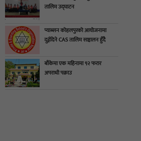
तालिम उद्घाटन
प्याब्सन कोहलपुरको आयोजनामा
दुईदिने CAS तालिम सञ्चालन हुँदै
बाँकेमा एक महिनामा ९२ फरार
अपराधी पक्राउ