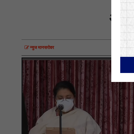
ओलील
न्युज मानसराेवर