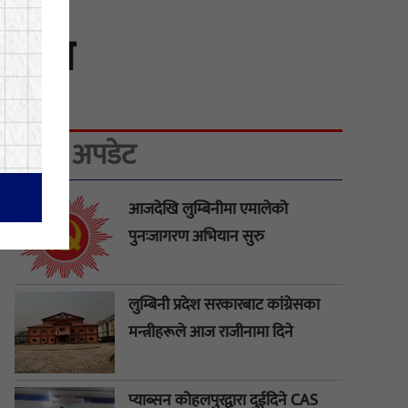
ो शपथ
ताजा अपडेट
आजदेखि लुम्बिनीमा एमालेको
पुनःजागरण अभियान सुरु
लुम्बिनी प्रदेश सरकारबाट कांग्रेसका
मन्त्रीहरूले आज राजीनामा दिने
प्याब्सन कोहलपुरद्वारा दुईदिने CAS