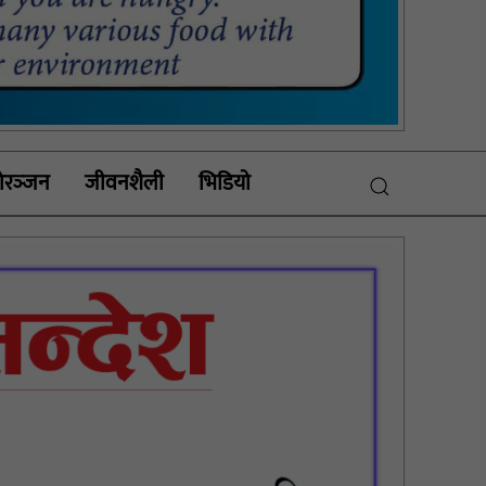
रञ्‍जन
जीवनशैली
भिडियाे