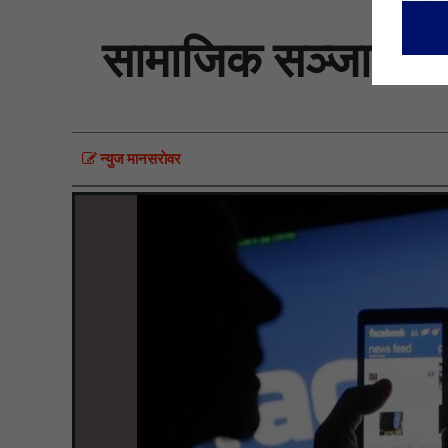
सामाजिक सञ्जालमा व्य
न्युज मानसराेवर