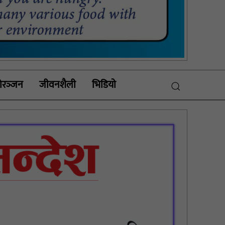
रञ्‍जन
जीवनशैली
भिडियाे