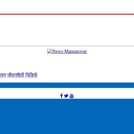
्‍जन
जीवनशैली
भिडियाे