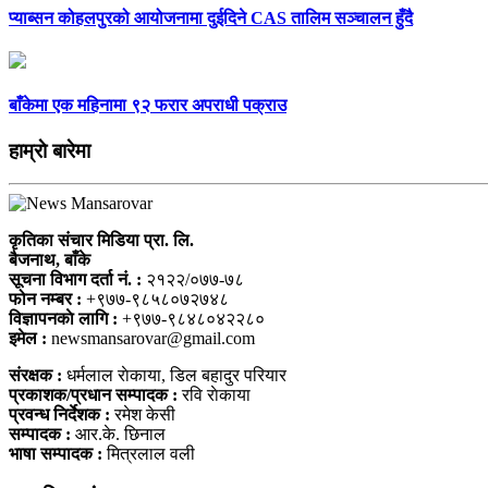
प्याब्सन कोहलपुरको आयोजनामा दुईदिने CAS तालिम सञ्चालन हुँदै
बाँकेमा एक महिनामा ९२ फरार अपराधी पक्राउ
हाम्राे बारेमा
कृतिका संचार मिडिया प्रा. लि.
बैजनाथ, बाँके
सूचना विभाग दर्ता नं. :
२१२२/०७७-७८
फोन नम्बर :
+९७७-९८५८०७२७४८
विज्ञापनकाे लागि :
+९७७-९८४८०४२२८०
इमेल :
newsmansarovar@gmail.com
संरक्षक :
धर्मलाल राेकाया, डिल बहादुर परियार
प्रकाशक/प्रधान सम्पादक :
रवि राेकाया
प्रवन्ध निर्देशक :
रमेश केसी
सम्पादक :
आर.के. छिनाल
भाषा सम्पादक :
मित्रलाल वली