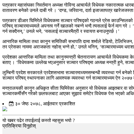
पत्रकार महासंघका निवर्तमान अध्यक्ष गोविन्द आचार्यले विधेयक नकारात्मक धा
वातावरण बनेको उनले दाबी गरे । ‘दण्ड, जरिवाना, दर्ता इजाजतपत्र खारेजजस्ता व
पत्रकार डीआर घिमिरेले विधेयकमा सञ्चार परिषद्को गठनले प्रेस काउन्सिलको झल्
परिषद् सञ्चारमाध्यमले अपनत्व गर्ने खालको नबन्ने भन्दै त्यसलाई फेर्न माग गरे
गर्न सक्दैनन्,’ उनले भने, ‘यसलाई सञ्चारमैत्री र स्वायत्त बनाउनुपर्छ ।’
आन्तरिक मामिला तथा कानुन समितिकी सभापति दामा शर्माले रेडियो, टेलिभिजन, अनल
तर प्रेसका नाममा अराजकता नहोस् भन्ने हो,’ उनले भनिन्, ‘सञ्चारमाध्यम धराशायी 
प्रदेशका आन्तरिक मामिला तथा कानुनमन्त्री चेतनारायण आचार्यले विधेयकमा केह
बताए । ‘विधेयकमा उल्लेख भएअनुसार सञ्चार परिषद्मा अध्यक्ष मन्त्री हुने, सञ्च
लुम्बिनी प्रदेश सरकारले प्रदेशसभामा सञ्चारमाध्यमसम्बन्धी व्यवस्था गर्न बने
सञ्चार परिषद् स्थापनाका लागि आवश्यक व्यवस्था गर्न सञ्चारमाध्यम ऐन २०७७ 
मन्त्रालयकी कानुन अधिकृत सीता घिमिरेका अनुसार यो विधेयक आइतबार वा सोमब
सञ्चारकर्मीसँग गरेको छलफलबाट आएका सुझाव समेटेर विधेयक पेस भएको अधिकृत
३० जेष्ठ २०७८, आईतवार प्रकाशित
यो खबर पढेर तपाईलाई कस्तो महसुस भयो ?
प्रतिक्रिया दिनुहोस्