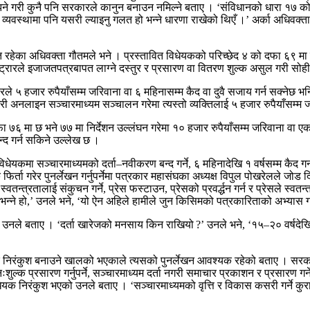
बाझिने गरी कुनै पनि सरकारले कानुन बनाउन नमिल्ने बताए । ‘संविधानको धारा १७
व्यवस्थामा पनि यसरी ल्याइनु गलत हो भन्ने धारणा राखेको थिएँ ।’ अर्का अधिवक्ता स
रसमेत रहेका अधिवक्ता गौतमले भने । प्रस्तावित विधेयकको परिच्छेद ४ को दफा ६९ म
स्ट्रारले इजाजतपत्रबापत लाग्ने दस्तुर र प्रसारण वा वितरण शुल्क असुल गरी सो
ट्रारले ५ हजार रुपैयाँसम्म जरिवाना वा ६ महिनासम्म कैद वा दुवै सजाय गर्न सक्
गरी अनलाइन सञ्चारमाध्यम सञ्चालन गरेमा त्यस्तो व्यक्तिलाई ५ हजार रुपैयाँसम्म 
 ७६ मा छ भने ७७ मा निर्देशन उल्लंघन गरेमा १० हजार रुपैयाँसम्म जरिवाना वा एक 
न्द गर्न सकिने उल्लेख छ ।
ेयकमा सञ्चारमाध्यमको दर्ता–नवीकरण बन्द गर्ने, ६ महिनादेखि १ वर्षसम्म कैद गर्न
र्ता गरेर पुनर्लेखन गर्नुपर्नेमा पत्रकार महासंघका अध्यक्ष विपुल पोखरेलले जोड 
वतन्त्रतालाई संकुचन गर्ने, प्रेस फस्टाउन, प्रेसको प्रवर्द्धन गर्न र प्रेसले स
 भन्ने हो,’ उनले भने, ‘यो ऐन अहिले हामीले जुन किसिमको पत्रकारिताको अभ्यास गर
ो उनले बताए । ‘दर्ता खारेजको मनसाय किन राखियो ?’ उनले भने, ‘१५–२० वर्षदे
सेर निरंकुश बनाउने खालको भएकाले त्यसको पुनर्लेखन आवश्यक रहेको बताए । सरका
ल्क प्रसारण गर्नुपर्ने, सञ्चारमाध्यम दर्ता नगरी समाचार प्रकाशन र प्रसारण गर्न
विधेयक निरंकुश भएको उनले बताए । ‘सञ्चारमाध्यमको वृत्ति र विकास कसरी गर्ने 