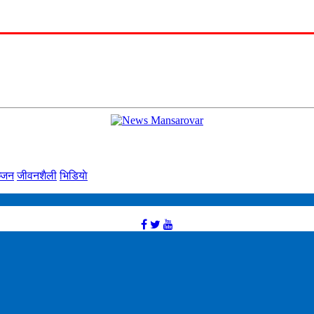
्‍जन
जीवनशैली
भिडियाे