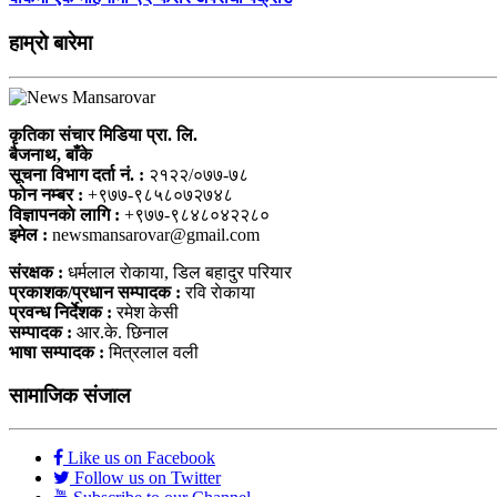
हाम्राे बारेमा
कृतिका संचार मिडिया प्रा. लि.
बैजनाथ, बाँके
सूचना विभाग दर्ता नं. :
२१२२/०७७-७८
फोन नम्बर :
+९७७-९८५८०७२७४८
विज्ञापनकाे लागि :
+९७७-९८४८०४२२८०
इमेल :
newsmansarovar@gmail.com
संरक्षक :
धर्मलाल राेकाया, डिल बहादुर परियार
प्रकाशक/प्रधान सम्पादक :
रवि राेकाया
प्रवन्ध निर्देशक :
रमेश केसी
सम्पादक :
आर.के. छिनाल
भाषा सम्पादक :
मित्रलाल वली
सामाजिक संजाल
Like us on Facebook
Follow us on Twitter