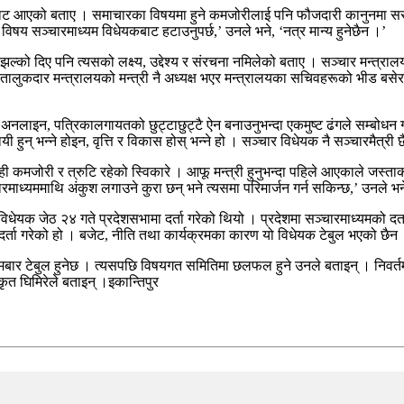
रबाट आएको बताए । समाचारका विषयमा हुने कमजोरीलाई पनि फौजदारी कानुनमा सरह 
िषय सञ्चारमाध्यम विधेयकबाट हटाउनुपर्छ,’ उनले भने, ‘नत्र मान्य हुनेछैन ।’
को दिए पनि त्यसको लक्ष्य, उद्देश्य र संरचना नमिलेको बताए । सञ्चार मन्त्रालय
 । ‘तालुकदार मन्त्रालयको मन्त्री नै अध्यक्ष भएर मन्त्रालयका सचिवहरूको भीड बस
ाइन, पत्रिकालगायतको छुट्टाछुट्टै ऐन बनाउनुभन्दा एकमुष्ट ढंगले सम्बोधन गर्न सञ
हुन् भन्ने होइन, वृत्ति र विकास होस् भन्ने हो । सञ्चार विधेयक नै सञ्चारमैत्री 
ी कमजोरी र त्रुटि रहेको स्विकारे । आफू मन्त्री हुनुभन्दा पहिले आएकाले जस्त
ारमाध्यममाथि अंकुश लगाउने कुरा छन् भने त्यसमा परिमार्जन गर्न सकिन्छ,’ उनले भ
को विधेयक जेठ २४ गते प्रदेशसभामा दर्ता गरेको थियो । प्रदेशमा सञ्चारमाध्यमको 
दर्ता गरेको हो । बजेट, नीति तथा कार्यक्रमका कारण यो विधेयक टेबुल भएको छैन
ार टेबुल हुनेछ । त्यसपछि विषयगत समितिमा छलफल हुने उनले बताइन् । निवर्तम
 घिमिरेले बताइन् ।इकान्तिपुर