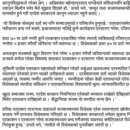
कानुनविद्हरूले गरेका छन् । अधिवक्ता महेन्द्रप्रसाद पाण्डेयले संविधानसँग 
ल्याउन मिल्दैन भनेर मैले सुझाव दिएको हो,’ उनले भने, ‘कसुर तथा सजायसम्बन्धी 
मानमर्दन हुने गरी प्रदेश सरकारले कानुन ल्याउन नहुने बताए ।
‘यो विधेयक संसद्मा दर्ता भए पनि सच्याउनुपर्छ र परिमार्जन हुनुपर्छ,’ पत्रका
नवीकरण बन्द गर्न सक्ने, इजाजतपत्र नलिई कुनै कार्यक्रम प्रसारण गरेमा, रजि
दफा ७० मा दर्ता नगरी कुनै प्रकाशन प्रकाशित गरेमा त्यस्तो व्यक्तिलाई रजिस्
नगरेमा ५ हजार रुपैयाँ जरिवाना गर्ने व्यवस्था छ । विधेयकको दफा ७५ मा दर्ता न
अनलाइन माध्यमले झूटा विवरण पेस गरेमा ५ हजार रुपैयाँ जरिवानाको व्यवस्था दफा
राज्यले बन्देज गरेका विषयमा समाचार प्रकाशन र प्रसारण गरेमा सञ्चारमाध्यम ब
लुम्बिनी प्रदेश पत्रकार महासंघले शनिबार गरेको भर्चुअल छलफलमा प्रस्तावित विध
स्वतन्त्र प्रेसको हनन भएको उनीहरूले बताए । प्रदेशसभामा दर्ता भएको विधेयक फि
आएको छ, त्यसमा गम्भीर आपत्ति जनाए । मस्यौदामा रहेका केही प्रावधानले प्रेस स्
विधेयकको मस्यौदा संविधान र पत्रकारिताका विश्वव्यापी मूल्य–मान्यताविपरीत छ
खुला समाजमा राज्य, प्रदेश सरकार नियन्त्रित प्रेसको मनसाय राखेको देखिएक
मिचेर प्रावधान राखिएको छ । सैद्धान्तिक रूपमा यो मस्यौदा मान्य छैन ।’
वरिष्ठ पत्रकार तारानाथ दाहालले सञ्चारमाध्यम विधेयक प्रेस स्वतन्त्रता खो
सजाय गर्ने प्रस्ताव विधेयकमा गरिएको छ । विधेयकमा सरकारले भनेका सूचना निःशु
प्रकाशन र प्रसारण गरेमा सञ्चारमाध्यम बन्द गर्नेजस्ता व्यवस्था समेटिएकाले 
निरंकुश हुन्छ,’ उनले भने, ‘त्यसैले यो विधेयकको पुनर्लेखन जरुरी छ ।’