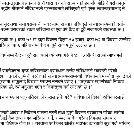
 को स्वतन्त्रताको हकका साथै धारा १९ को सञ्चारको हकसँग बाझिने गरी कानुन
ुदीप गौतमले संविधानको प्रस्तावनामै लेखिएको पूर्ण प्रेस स्वतन्त्रतालाई नै
ा कसुर तथा सजायसम्बन्धी व्यवस्थामा सञ्चार परिषद्ले सञ्चारमाध्यमको दर्ता–
ही रकम बराबरको रकम जरिवाना वा एक वर्ष कैद वा दुवै सजायको व्यवस्था छ ।
नेछ भनिएको छ । दफा ७१ मा झूटा विवरण दिएमा १० हजार, दफा ७२ मा विवरण उल्लेख
जरिवाना वा ६ महिनासम्म कैद वा दुवै सजाय हुने उल्लेख छ ।
वर्षसम्म कैद वा दुवै सजायको व्यवस्था गरेको छ । त्यसैगरी सञ्चारमाध्यमले
 सक्नेजस्ता दण्ड जरिवानाका प्रावधान राखेर संविधानले ग्यारेन्टी गरेको
दिए । उनले लुम्बिनी प्रदेशको सञ्चारमाध्यमसम्बन्धी विधेयकको मस्यौदा जुन ढंगले
्वतन्त्रतामा आफूलाई विचरण गराउन नसक्ने बताए । ‘पत्रकार महासंघको निष्कर्ष
ेका छौं, त्योअनुसार भएन र नियन्त्रण गर्ने खालको छ ।’
खि बन्द भएका पत्रपत्रिकाले कसलाई के गरे ? संविधानले दिएको अधिकारलाई
रको आदेश र निर्देशन पालना नगर्ने तथा झूटो विवरण प्रकाशन गरेको लागेमा
ेलाई कैद तथा नगद जरिवाना गर्ने, राज्यले बन्देज गरेका विषयमा समाचार
कुरामा विधेयक गौण छ । यस्तोमा अधिकार खोसेर भटाभट कारबाही सुरु गर्दा भयंकर