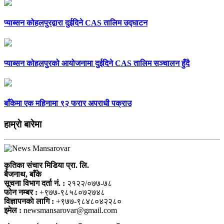
प्याब्सन कोहलपुरद्वारा दुईदिने CAS तालिम उद्घाटन
प्याब्सन कोहलपुरको आयोजनामा दुईदिने CAS तालिम सञ्चालन हुँदै
बाँकेमा एक महिनामा ९२ फरार अपराधी पक्राउ
हाम्राे बारेमा
कृतिका संचार मिडिया प्रा. लि.
बैजनाथ, बाँके
सूचना विभाग दर्ता नं. :
२१२२/०७७-७८
फोन नम्बर :
+९७७-९८५८०७२७४८
विज्ञापनकाे लागि :
+९७७-९८४८०४२२८०
इमेल :
newsmansarovar@gmail.com