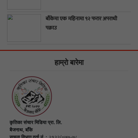
बाँकेमा एक महिनामा ९२ फरार अपराधी
पक्राउ
हाम्राे बारेमा
कृतिका संचार मिडिया प्रा. लि.
बैजनाथ, बाँके
सूचना विभाग दर्ता नं. :
२१२२/०७७-७८