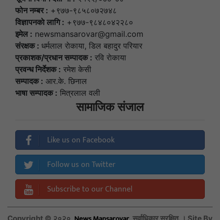
फोन नम्बर :
+९७७-९८५८०७२७४८
विज्ञापनकाे लागि :
+९७७-९८४८०४२२८०
इमेल :
newsmansarovar@gmail.com
संरक्षक :
धर्मलाल राेकाया, डिल बहादुर परियार
प्रकाशक/प्रधान सम्पादक :
रवि राेकाया
प्रवन्ध निर्देशक :
रमेश केसी
सम्पादक :
आर.के. छिनाल
भाषा सम्पादक :
मित्रलाल वली
सामाजिक संजाल
Like us on Facebook
Follow us on Twitter
Subscribe to our Channel
News Mansarovar
Copyright © २०२०,
, सर्वाधिकार सुरक्षित. । Site By