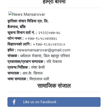
हाम्राे बारेमा
कृतिका संचार मिडिया प्रा. लि.
बैजनाथ, बाँके
सूचना विभाग दर्ता नं. :
२१२२/०७७-७८
फोन नम्बर :
+९७७-९८५८०७२७४८
विज्ञापनकाे लागि :
+९७७-९८४८०४२२८०
इमेल :
newsmansarovar@gmail.com
संरक्षक :
धर्मलाल राेकाया, डिल बहादुर परियार
प्रकाशक/प्रधान सम्पादक :
रवि राेकाया
प्रवन्ध निर्देशक :
रमेश केसी
सम्पादक :
आर.के. छिनाल
भाषा सम्पादक :
मित्रलाल वली
सामाजिक संजाल
Like us on Facebook