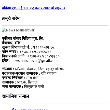
बाँकेमा एक महिनामा ९२ फरार अपराधी पक्राउ
हाम्राे बारेमा
कृतिका संचार मिडिया प्रा. लि.
बैजनाथ, बाँके
सूचना विभाग दर्ता नं. :
२१२२/०७७-७८
फोन नम्बर :
+९७७-९८५८०७२७४८
विज्ञापनकाे लागि :
+९७७-९८४८०४२२८०
इमेल :
newsmansarovar@gmail.com
संरक्षक :
धर्मलाल राेकाया, डिल बहादुर परियार
प्रकाशक/प्रधान सम्पादक :
रवि राेकाया
प्रवन्ध निर्देशक :
रमेश केसी
सम्पादक :
आर.के. छिनाल
भाषा सम्पादक :
मित्रलाल वली
सामाजिक संजाल