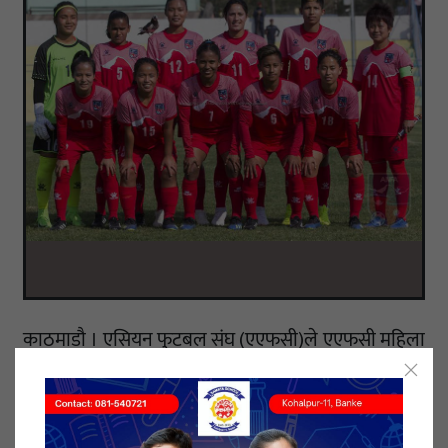
काठमाडौ । एसियन फुटबल संघ (एएफसी)ले एएफसी महिला
एसिया कप छनोटको ‘ड्र’सार्वजनिक गरेको छ। बिहिबार
सार्वजनिक भएको ‘ड्र’अनुसार नेपाल समूह ‘एफ’मा छ।
यससमूहमा नेपालसँगै फिलिपिन्स र हङकङ परेका छन्।