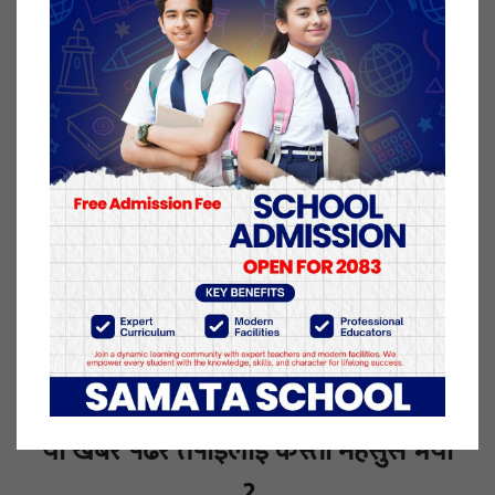
छनोटका खेलहरु नेपालमै गराउने एन्फाको तयारी छ।
छनोटका लागि एसियाका २८देशलाई आठ समूहमा विभाजन
गरिएको छ। समूह विजेता टोली आउँदो जनवरी२०देखि
फरवरी६सम्म भारतमा सञ्चालन हुने हुने एएफसी वुमन्स एसिया
कपमा छनोट हुनेछ।
१० असार २०७८, बिहीबार प्रकाशित
यो खबर पढेर तपाईलाई कस्तो महसुस भयो