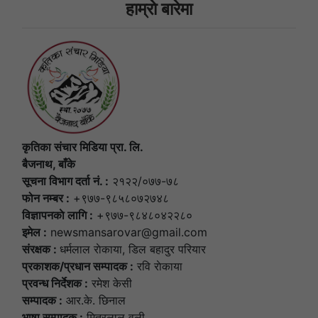
हाम्राे बारेमा
कृतिका संचार मिडिया प्रा. लि.
बैजनाथ, बाँके
सूचना विभाग दर्ता नं. :
२१२२/०७७-७८
फोन नम्बर :
+९७७-९८५८०७२७४८
विज्ञापनकाे लागि :
+९७७-९८४८०४२२८०
इमेल :
newsmansarovar@gmail.com
संरक्षक :
धर्मलाल राेकाया, डिल बहादुर परियार
प्रकाशक/प्रधान सम्पादक :
रवि राेकाया
प्रवन्ध निर्देशक :
रमेश केसी
सम्पादक :
आर.के. छिनाल
भाषा सम्पादक :
मित्रलाल वली